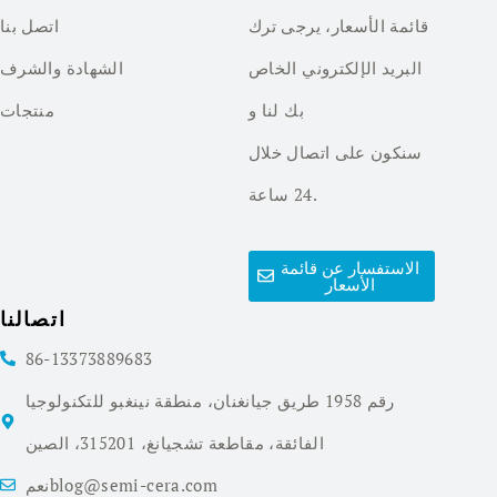
قائمة الأسعار، يرجى ترك
اتصل بنا
البريد الإلكتروني الخاص
الشهادة والشرف
بك لنا و
منتجات
سنكون على اتصال خلال
24 ساعة.
الاستفسار عن قائمة
الأسعار
اتصالنا
86-13373889683
رقم 1958 طريق جيانغنان، منطقة نينغبو للتكنولوجيا
الفائقة، مقاطعة تشجيانغ، 315201، الصين
نعمblog@semi-cera.com