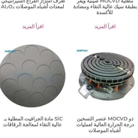
صينية ويفر MOCVD مطلية
ظرف امتزاز الفراغ السيراميكي
بطبقة سيك عالية النقاء ومضادة
Al₂O₃ لمعدات أشباه الموصلات
للأكسدة
اقرأ المزيد
اقرأ المزيد
عنصر التسخين MOCVD ذو
مادة الجرافيت المطلية بـ SiC
درجة الحرارة العالية لعمليات
عالية النقاء لمعالجة الرقاقات
أشباه الموصلات