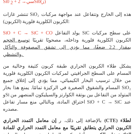
+ سي→ 2Si0(ز)
Si0
2
تنتشر غازات SiO₂ هذه إلى الخارج وتتفاعل عند مواجهة مركبات
الكربون الكلورية فلورية (الكربون):
يولد التفاعل SiC على سطح مركبات
SiO + C → SiC + CO
الكربون الكلورية فلورية وداخله، مصحوبًا تقريبًا
توسيع الحجم
بمقدار 2.2 ضعفًا، مما يؤدي إلى تشقق المصفوفة والتآكل
والتشظي.
يشكل طلاء الكربون الحراري طبقة كربون كثيفة وخالية من
المسام على السطح الجرافيتي لمركبات الكربون الكلورية فلورية
من خلال ترسيب البخار الكيميائي، مما يؤدي إلى إغلاق جميع
المسام والشقوق الصغيرة في الركيزة تمامًا. يمنع هذا بخار SiO₂
وSi المتولد من التفاعل بين بوتقة الكوارتز والسيليكون المنصهر من
اختراق المادة، وبالتالي منع مسار تفاعل SiO + C → SiC عند
مصدره.
بالإضافة إلى ذلك، ر
إن معامل التمدد الحراري (CTE) لطلاء
الكربون الحراري يتطابق تقريبًا مع معامل التمدد الحراري للمادة