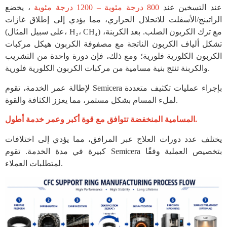
عند التسخين عند
800 درجة مئوية – 1200 درجة مئوية
، يخضع
الراتينج/الأسفلت للانحلال الحراري، مما يؤدي إلى إطلاق غازات
(على سبيل المثال، H₂، CH₄) مع ترك الكربون الصلب. بعد الكربنة،
تشكل ألياف الكربون الناتجة مع مصفوفة الكربون هيكل مركبات
الكربون الكلورية فلورية؛ ومع ذلك، فإن دورة واحدة من التشريب
والكربنة تنتج بنية مسامية من مركبات الكربون الكلورية فلورية.
لإطالة عمر الخدمة، تقوم Semicera بإجراء عمليات تكثيف متعددة
لملء المسام بشكل مستمر، مما يعزز الكثافة والقوة.
المسامية المنخفضة تتوافق مع قوة أكبر وعمر خدمة أطول.
يختلف عدد دورات العلاج عبر المرافق، مما يؤدي إلى اختلافات
كبيرة في مدة الخدمة. تقوم Semicera بتخصيص العملية وفقًا
لمتطلبات العملاء.