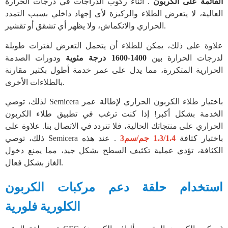
القائمة على الكربون
. أثناء ركوب الدراجات في درجات الحرارة
العالية، لا يتعرض الطلاء والركيزة لأي إجهاد داخلي بسبب التمدد
الحراري والانكماش، ولا يظهر أي تشقق أو تقشير.
علاوة على ذلك، يمكن للطلاء أن يتحمل التعرض لفترات طويلة
لدرجات الحرارة بين
1400-1600 درجة مئوية
ودورات الصدمة
الحرارية المتكررة، مما يدل على عمر خدمة أطول بكثير مقارنة
بالطلاءات الأخرى.
لذلك، توصي Semicera باختيار طلاء الكربون الحراري لإطالة عمر
الخدمة بشكل أكبر! إذا كنت ترغب في تطبيق طلاء الكربون
الحراري على منتجاتك الحالية، فلا تتردد في الاتصال بنا. علاوة على
ذلك، توصي Semicera باختيار كثافة
1.3/1.4 جم/سم3
. عند هذه
الكثافة، تؤدي عملية تكثيف السطح بشكل جيد، مما يمنع دخول
الغاز بشكل فعال.
استخدام حلقة دعم مركبات الكربون
الكلورية فلورية