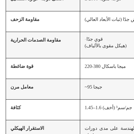
دًا (ثبات الأبعاد العالي)
مقاومة الزحف
قوي جدًا
·
مقاومة الصدمات الحرارية
(هيكل مقوى بالألياف)
220-380 ميجا باسكال
قوة ضاغطة
~95 جيجا
معامل مرن
جم/سم³ (أخف)
1.45–1.6
كثافة
لهندسة على مدى دورات
الاستقرار الهيكلي