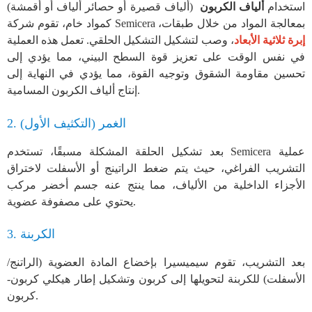
استخدام
ألياف الكربون
(ألياف قصيرة أو حصائر ألياف أو أقمشة)
كمواد خام، تقوم شركة Semicera بمعالجة المواد من خلال طبقات،
إبرة ثلاثية الأبعاد
، وصب لتشكيل التشكيل الحلقي. تعمل هذه العملية
في نفس الوقت على تعزيز قوة السطح البيني، مما يؤدي إلى
تحسين مقاومة الشقوق وتوجيه القوة، مما يؤدي في النهاية إلى
إنتاج ألياف الكربون المسامية.
2. الغمر (التكثيف الأول)
بعد تشكيل الحلقة المشكلة مسبقًا، تستخدم Semicera عملية
التشريب الفراغي، حيث يتم ضغط الراتينج أو الأسفلت لاختراق
الأجزاء الداخلية من الألياف، مما ينتج عنه جسم أخضر مركب
يحتوي على مصفوفة عضوية.
3. الكربنة
بعد التشريب، تقوم سيميسيرا بإخضاع المادة العضوية (الراتنج/
الأسفلت) للكربنة لتحويلها إلى كربون وتشكيل إطار هيكلي كربون-
كربون.