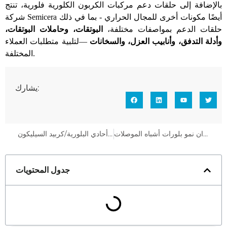
بالإضافة إلى حلقات دعم مركبات الكربون الكلورية فلورية، تنتج
شركة Semicera أيضًا مكونات أخرى للمجال الحراري - بما في ذلك
حلقات الدعم بمواصفات مختلفة،
البوتقات، وحاملات البوتقات،
وأدلة التدفق، وأنابيب العزل، والسخانات
—لتلبية متطلبات العملاء
المختلفة.
يشارك:
حلول وممارسات بوتقة مركبات الكربون الكلورية فلورية لأفران نمو بلورات أشباه الموصلات
تطبيق مركبات الكربون الكلورية فلورية لمكونات المجال الحراري لأشباه الموصلات - أفران نمو السيليكون أحادي البلورية/كربيد السيليكون
جدول المحتويات