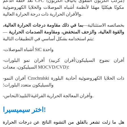
تعد حلقة الدعم CFC (مركب الكربون المقوى بألياف الكربون)
مكونًا هيكليًا مهمًا لأنظمة أشباه الموصلات والخلايا الكهروضوئية
والأفران الحرارية ذات درجة الحرارة العالية.
بخصائصه الاستثنائية—
بما في ذلك مقاومة درجات الحرارة العالية،
والقوة العالية، والزحف المنخفض، ومقاومة الصدمات الحرارية
—
يتم استخدامه بشكل أساسي في التطبيقات التالية:
-أشباه الموصلات SiC واحدة
-أفران نمو البلورات (أفران نضوج السيليكون/أفران كربيد
السيليكون، معدات MOCVD/CVD)؛
-أفران النمو Czochralski ذات الخلايا الكهروضوئية أحادية البلورة
والسيليكون متعدد البلورات؛
-وأفران المعالجة الحرارية الفراغية/التلبيد/النحاس.
اختر سيميسيرا!
هل ما زلت تشعر بالقلق من التشوه الناتج عن درجات الحرارة