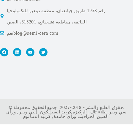
رقم 1958 طريق جيانغنان، منطقة نينغبو للتكنولوجيا
الفائقة، مقاطعة تشجيانغ، 315201، الصين
نعمblog@semi-cera.com
© حقوق الطبع والنشر - 2018-2027: جميع الحقوق محفوظة.
سي ويفر
,
طلاء تاك
,
الركيزة كربيد السيليكون
,
إيبي ويفر
,
ورأى
كربيد التنتالوم
الصين الجرافيت ورأى جامدة
,