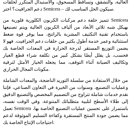
العالية، والتشقق، وتساقط المسحوق، والاستبدال المتكرر لحلقات
دعم الجرافيت؟ اختر Semicera – سيكون الحل المناسب لك.
تتميز حلقة دعم مركبات الكربون الكلورية فلورية من Semicera
بهيكل شبه ثلاثي الأبعاد من ألياف الكربون العالية ويتم تصنيعها
باستخدام تقنية التكثيف المشربة بالراتنج، مما يوفر قوة ضغط
استثنائية وعمر خدمة أطول بكثير من حلقات دعم الجرافيت. فهو لا
يضمن التوزيع المستقر لدرجة الحرارة في المعدات الخاصة بك
فحسب، بل يقلل أيضًا بشكل كبير من تكلفة شراء قطع الغيار
وتكاليف الصيانة أثناء التوقف، مما يجعله الخيار الأمثل لترقية
مكونات المجال الحراري.
من خلال الاستفادة من سلسلة التوريد الناضجة، والمعدات الشاملة
وعمليات التصنيع، وسنوات من الخبرة في التعاون الصناعي، فإننا
نقدم خدمات شاملة تتراوح من التصميم المخصص والتصنيع الدقيق
إلى طلاء الأسطح لتلبية متطلباتك المتنوعة. وفي الوقت نفسه،
تعمل Semicera باستمرار على تحسين عمليات التصنيع الخاصة بها،
مما يضمن جودة المنتج المستقرة وكفاءة التسليم الموثوقة لدعم
احتياجات الإنتاج الخاصة بك.