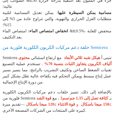
الشوائب إلى &lt;50 جزء في المليون بعد التنقية بدرجة حرارة
عالية؛
مسامية يمكن السيطرة عليها
: يمكن تعديل المسامية لتلبية
متطلبات العزل الحراري والتهوية، والتي تتراوح عادة من 5% إلى
15%؛
انخفاض امتصاص الماء:
امتصاص الماء &lt;0.5%، منخفض للغاية
بعد التكثيف.
حلقة دعم مركبات الكربون الكلورية فلورية من Semicera
Semicera تتبنى أ
هيكل شبه ثلاثي الأبعاد
مع ارتفاع استثنائي
محتوى
ألياف الكربون يتجاوز الثبات بنسبة 70%
. تستخدم عملية التصنيع
تقنيات الضغط الساخن وتكثيف التشريب بالراتنج، مما يتميز بسير
عمل إنتاج مبسط ويمكن التحكم فيه بكفاءة عالية تقلل بشكل كبير
من دورة الإنتاج الإجمالية.
بالإضافة إلى ذلك، تتميز حلقات دعم مركبات الكربون الكلورية
فلورية من Semicera بـ
كثافة تصل إلى 1.35 جم/سم3
، مع
قوة الشد
≥150 ميجا باسكال
و
قوة الانثناء ≥120 ميجا باسكال
—تقديم ميزة
كبيرة على المنتجات من الشركات المصنعة الأخرى.