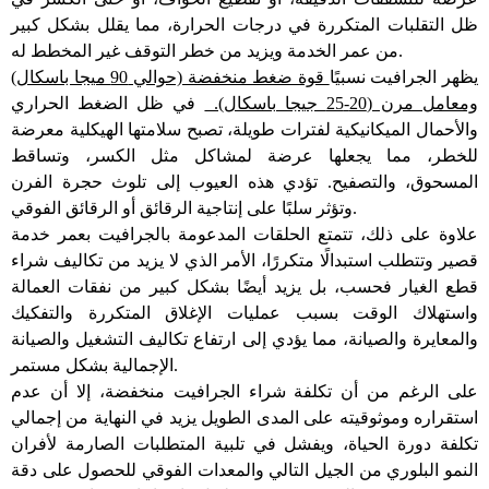
ظل التقلبات المتكررة في درجات الحرارة، مما يقلل بشكل كبير
من عمر الخدمة ويزيد من خطر التوقف غير المخطط له.
يظهر الجرافيت نسبيًا
قوة ضغط منخفضة (حوالي 90 ميجا باسكال)
ومعامل مرن (20-25 جيجا باسكال).
في ظل الضغط الحراري
والأحمال الميكانيكية لفترات طويلة، تصبح سلامتها الهيكلية معرضة
للخطر، مما يجعلها عرضة لمشاكل مثل الكسر، وتساقط
المسحوق، والتصفيح. تؤدي هذه العيوب إلى تلوث حجرة الفرن
وتؤثر سلبًا على إنتاجية الرقائق أو الرقائق الفوقي.
علاوة على ذلك، تتمتع الحلقات المدعومة بالجرافيت بعمر خدمة
قصير وتتطلب استبدالًا متكررًا، الأمر الذي لا يزيد من تكاليف شراء
قطع الغيار فحسب، بل يزيد أيضًا بشكل كبير من نفقات العمالة
واستهلاك الوقت بسبب عمليات الإغلاق المتكررة والتفكيك
والمعايرة والصيانة، مما يؤدي إلى ارتفاع تكاليف التشغيل والصيانة
الإجمالية بشكل مستمر.
على الرغم من أن تكلفة شراء الجرافيت منخفضة، إلا أن عدم
استقراره وموثوقيته على المدى الطويل يزيد في النهاية من إجمالي
تكلفة دورة الحياة، ويفشل في تلبية المتطلبات الصارمة لأفران
النمو البلوري من الجيل التالي والمعدات الفوقي للحصول على دقة