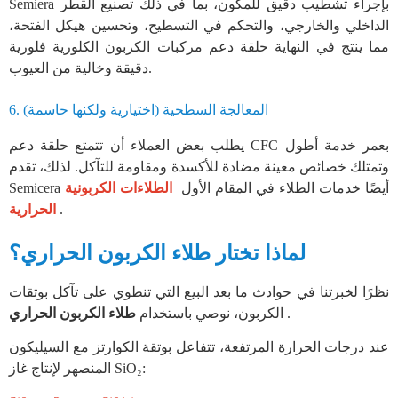
Semiera بإجراء تشطيب دقيق للمكون، بما في ذلك تصنيع القطر
الداخلي والخارجي، والتحكم في التسطيح، وتحسين هيكل الفتحة،
مما ينتج في النهاية حلقة دعم مركبات الكربون الكلورية فلورية
دقيقة وخالية من العيوب.
6. المعالجة السطحية (اختيارية ولكنها حاسمة)
يطلب بعض العملاء أن تتمتع حلقة دعم CFC بعمر خدمة أطول
وتمتلك خصائص معينة مضادة للأكسدة ومقاومة للتآكل. لذلك، تقدم
Semicera أيضًا خدمات الطلاء في المقام الأول
الطلاءات الكربونية
.
الحرارية
لماذا تختار طلاء الكربون الحراري؟
نظرًا لخبرتنا في حوادث ما بعد البيع التي تنطوي على تآكل بوتقات
.
طلاء الكربون الحراري
الكربون، نوصي باستخدام
عند درجات الحرارة المرتفعة، تتفاعل بوتقة الكوارتز مع السيليكون
المنصهر لإنتاج غاز SiO₂: