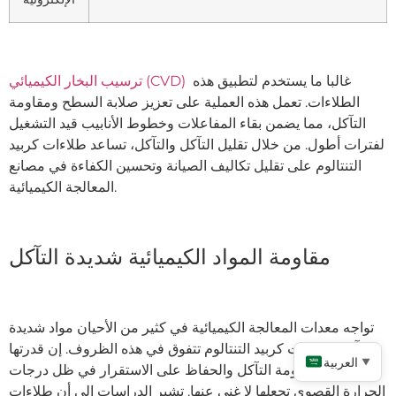
غالبا ما يستخدم لتطبيق هذه
ترسيب البخار الكيميائي (CVD)
الطلاءات. تعمل هذه العملية على تعزيز صلابة السطح ومقاومة
التآكل، مما يضمن بقاء المفاعلات وخطوط الأنابيب قيد التشغيل
لفترات أطول. من خلال تقليل التآكل والتآكل، تساعد طلاءات كربيد
التنتالوم على تقليل تكاليف الصيانة وتحسين الكفاءة في مصانع
المعالجة الكيميائية.
مقاومة المواد الكيميائية شديدة التآكل
تواجه معدات المعالجة الكيميائية في كثير من الأحيان مواد شديدة
التآكل. طلاءات كربيد التنتالوم تتفوق في هذه الظروف. إن قدرتها
العربية
▼
على مقاومة التآكل والحفاظ على الاستقرار في ظل درجات
الحرارة القصوى تجعلها لا غنى عنها. تشير الدراسات إلى أن طلاءات