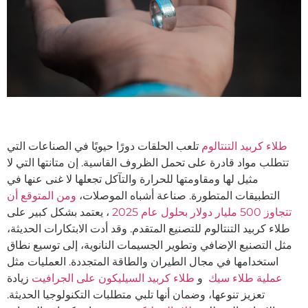
طلاء كربيد التنتالوم
تلعب الحلقات دورًا حيويًا في الصناعات التي
تتطلب مواد قادرة على تحمل الظروف القاسية. إن متانتها التي لا
مثيل لها ومقاومتها للحرارة والتآكل تجعلها لا غنى عنها في
التطبيقات المتطورة. صناعة أشباه الموصلات،
ومن المتوقع أن
تتجاوز 500 مليار دولار بحلول عام 2025
، يعتمد بشكل كبير على
طلاء كربيد التنتالوم للتصنيع المتقدم. وقد أدت الابتكارات الحديثة،
مثل التصنيع الإضافي وتطوير الجسيمات النانوية، إلى توسيع نطاق
استخدامها في مجال الطيران والطاقة المتجددة. العمليات مثل
عملية طلاء سيك
و
طلاء كربيد السيليكون على الجرافيت
زيادة
تعزيز تنوعها، وضمان أنها تلبي متطلبات التكنولوجيا الحديثة.