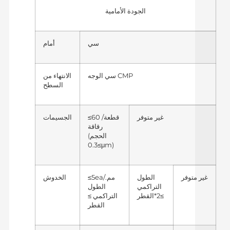
الجودة الأمامية
سي
أمام
سي الوجه CMP
الانتهاء من
السطح
غير متوفر
≤60 قطعة/
الجسيمات
رقاقة
(الحجم
≥0.3μm)
غير متوفر
الطول
≤5ea/مم.
الخدوش
التراكمي
الطول
≥2*القطر
التراكمي ≥
القطر