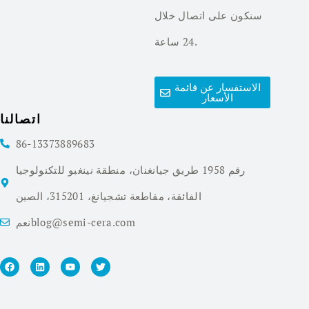
سنكون على اتصال خلال
24 ساعة.
الاستفسار عن قائمة
الأسعار
اتصالنا
86-13373889683
رقم 1958 طريق جيانغنان، منطقة نينغبو للتكنولوجيا
الفائقة، مقاطعة تشجيانغ، 315201، الصين
نعمblog@semi-cera.com