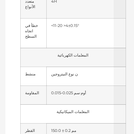
4H
متعدد
الأنواع
<11-20 >4±0.15°
خطأ في
اتجاه
السطح
المعلمات الكهربائية
ن نوع النيتروجين
منشط
0.015-0.025 أوم·سم
المقاومة
المعلمات الميكانيكية
150.0 ± 0.2 مم
القطر