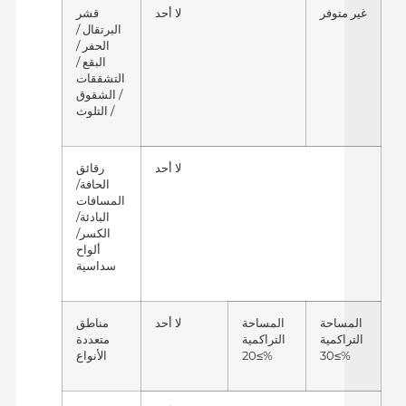
غير متوفر
لا أحد
قشر
البرتقال /
الحفر /
البقع /
التشققات
/ الشقوق
/ التلوث
لا أحد
رقائق
الحافة/
المسافات
البادئة/
الكسر/
ألواح
سداسية
المساحة
المساحة
لا أحد
مناطق
التراكمية
التراكمية
متعددة
≥30%
≥20%
الأنواع