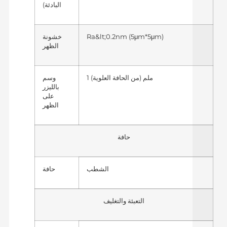
البادئة)
Ra&lt;0.2nm (5μm*5μm)
خشونة
الظهر
1 ملم (من الحافة العلوية)
وسم
بالليزر
على
الظهر
حافة
الشطب
حافة
التعبئة والتغليف