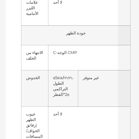
لا أحد
علامات
الليزر
الأمامية
جودة الظهر
C-الوجه CMP
الانتهاء من
الخلف
غير متوفر
≤5ea/mm،
الخدوش
الطول
التراكمي
≥2*القطر
لا أحد
عيوب
الظهر
(رقائق
الحواف/
المسافات