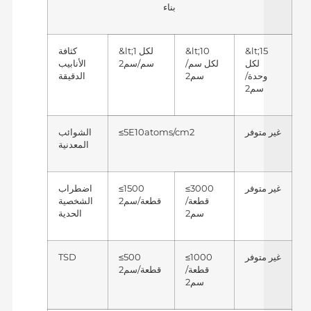
بناء
&lt;15
&lt;10
&lt;1 لكل
كثافة
لكل
لكل سم/
سم/سم2
الأنابيب
وحدة/
سم2
الدقيقة
سم2
غير متوفر
≤5E10atoms/cm2
الشوائب
المعدنية
غير متوفر
≤3000
≤1500
اضطراب
قطعة/
قطعة/سم2
الشخصية
سم2
الحدية
غير متوفر
≤1000
≤500
TSD
قطعة/
قطعة/سم2
سم2