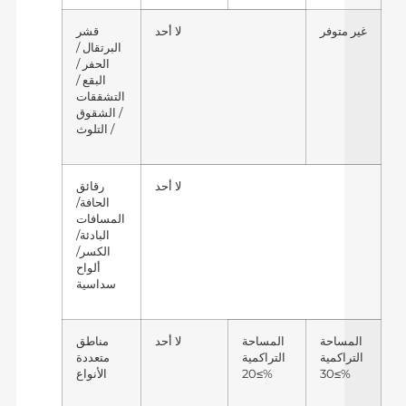
غير متوفر
لا أحد
قشر
البرتقال /
الحفر /
البقع /
التشققات
/ الشقوق
/ التلوث
لا أحد
رقائق
الحافة/
المسافات
البادئة/
الكسر/
ألواح
سداسية
المساحة
المساحة
لا أحد
مناطق
التراكمية
التراكمية
متعددة
≥30%
≥20%
الأنواع