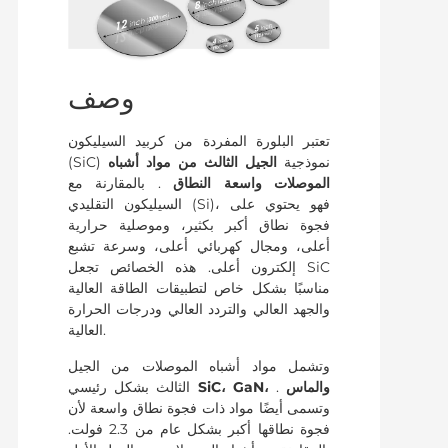
وصف
تعتبر البلورة المفردة من كربيد السيليكون
(SiC) نموذجية
الجيل الثالث من مواد أشباه
الموصلات واسعة النطاق
. بالمقارنة مع
السيليكون التقليدي (Si)، فهو يحتوي على
فجوة نطاق أكبر بكثير، وموصلية حرارية
أعلى، ومجال كهربائي أعلى، وسرعة تشبع
إلكترون أعلى. هذه الخصائص تجعل SiC
مناسبًا بشكل خاص لتطبيقات الطاقة العالية
والجهد العالي والتردد العالي ودرجات الحرارة
العالية.
وتشمل مواد أشباه الموصلات من الجيل
SiC، GaN، والماس
.
الثالث بشكل رئيسي
وتسمى أيضًا مواد ذات فجوة نطاق واسعة لأن
فجوة نطاقها أكبر بشكل عام من 2.3 فولت.