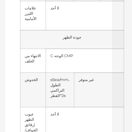
لا أحد
علامات
الليزر
الأمامية
جودة الظهر
C-الوجه CMP
الانتهاء من
الخلف
غير متوفر
≤5ea/mm،
الخدوش
الطول
التراكمي
≥2*القطر
لا أحد
عيوب
الظهر
(رقائق
الحواف/