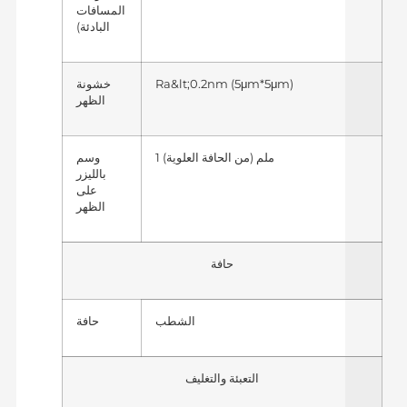
المسافات
البادئة)
Ra&lt;0.2nm (5μm*5μm)
خشونة
الظهر
1 ملم (من الحافة العلوية)
وسم
بالليزر
على
الظهر
حافة
الشطب
حافة
التعبئة والتغليف