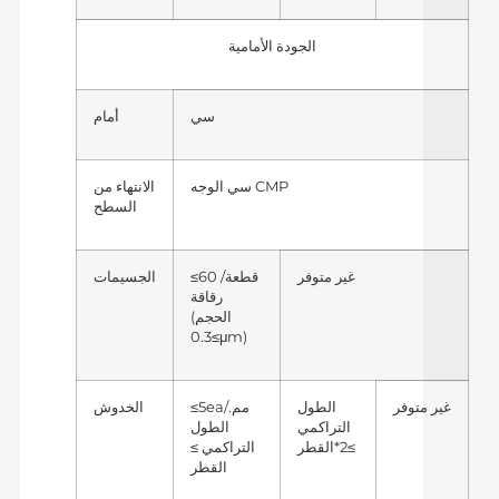
الجودة الأمامية
سي
أمام
سي الوجه CMP
الانتهاء من
السطح
غير متوفر
≤60 قطعة/
الجسيمات
رقاقة
(الحجم
≥0.3μm)
غير متوفر
الطول
≤5ea/مم.
الخدوش
التراكمي
الطول
≥2*القطر
التراكمي ≥
القطر