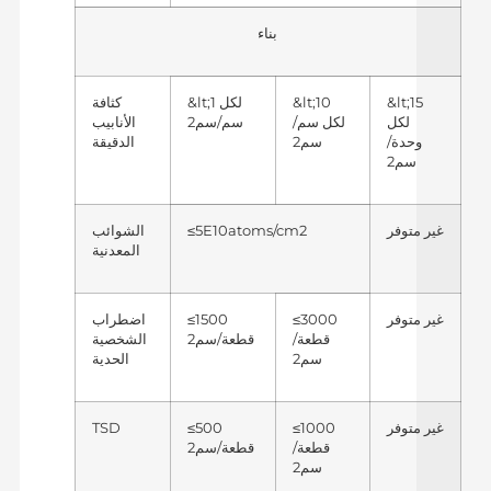
بناء
&lt;15
&lt;10
&lt;1 لكل
كثافة
لكل
لكل سم/
سم/سم2
الأنابيب
وحدة/
سم2
الدقيقة
سم2
غير متوفر
≤5E10atoms/cm2
الشوائب
المعدنية
غير متوفر
≤3000
≤1500
اضطراب
قطعة/
قطعة/سم2
الشخصية
سم2
الحدية
غير متوفر
≤1000
≤500
TSD
قطعة/
قطعة/سم2
سم2