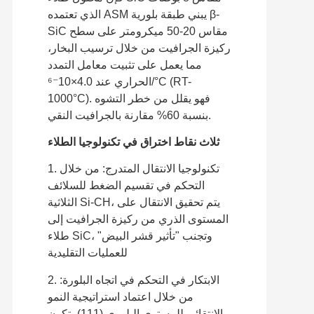
الذي تعتمده ASM يبني طبقة بلورية β-
SiC مقاس 20-50 ميكرومتر على سطح
ركيزة الجرافيت من خلال ترسيب البخار،
مما يعمل على تثبيت معامل التمدد
الحراري عند 4.0×10⁻⁶/°C (RT-
1000°C). فهو يقلل من خطر التشوه
بنسبة 60% مقارنة بالجرافيت النقي.
ثلاث نقاط اختراق في تكنولوجيا الطلاء
1. تكنولوجيا الانتقال المتدرج: من خلال
التحكم في تقسيم الضغط للسلائف
الثلاثية Si-CH، يتم تحقيق الانتقال على
المستوى الذري من ركيزة الجرافيت إلى
طلاء SiC، وتجنب "تأثير قشر البيض"
للعمليات التقليدية
2. الابتكار في التحكم في اتجاه البلورة:
من خلال اعتماد استراتيجية النمو
الانتقائي للمستوى البلوري (111)، تكون