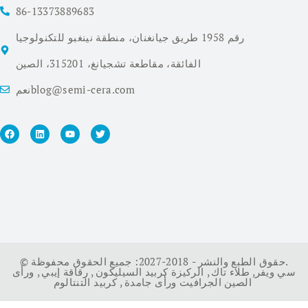
86-13373889683
رقم 1958 طريق جيانغنان، منطقة نينغبو للتكنولوجيا
الفائقة، مقاطعة تشجيانغ، 315201، الصين
نعمblog@semi-cera.com
© حقوق الطبع والنشر - 2018-2027: جميع الحقوق محفوظة.
سي ويفر
,
طلاء تاك
,
الركيزة كربيد السيليكون
,
رقاقة إيبي
,
ورأى
كربيد التنتالوم
الصين الجرافيت ورأى جامدة
,