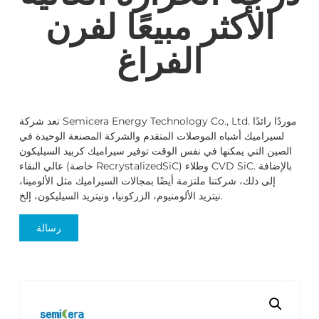
الأكثر مبيعًا لفرن
الفراغ
تعد شركة Semicera Energy Technology Co., Ltd. موردًا رائدًا
لسيراميك أشباه الموصلات المتقدم والشركة المصنعة الوحيدة في
الصين التي يمكنها في نفس الوقت توفير سيراميك كربيد السيليكون
عالي النقاء (خاصة RecrystalizedSiC) وطلاء CVD SiC. بالإضافة
إلى ذلك، شركتنا ملتزمة أيضًا بمجالات السيراميك مثل الألومينا،
نيتريد الألومنيوم، الزركونيا، ونيتريد السيليكون، إلخ.
رسالة