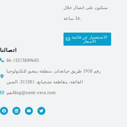
سنكون على اتصال خلال
24 ساعة.
الاستفسار عن قائمة
الأسعار
اتصالنا
86-13373889683
رقم 1958 طريق جيانغنان، منطقة نينغبو للتكنولوجيا
الفائقة، مقاطعة تشجيانغ، 315201، الصين
نعمblog@semi-cera.com