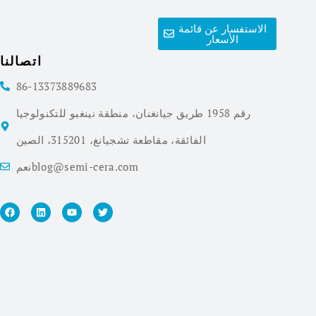
الاستفسار عن قائمة
الأسعار
اتصالنا
86-13373889683
رقم 1958 طريق جيانغنان، منطقة نينغبو للتكنولوجيا
الفائقة، مقاطعة تشجيانغ، 315201، الصين
نعمblog@semi-cera.com