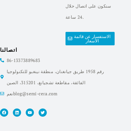
سنكون على اتصال خلال
24 ساعة.
الاستفسار عن قائمة
الأسعار
اتصالنا
86-13373889683
رقم 1958 طريق جيانغنان، منطقة نينغبو للتكنولوجيا
الفائقة، مقاطعة تشجيانغ، 315201، الصين
نعمblog@semi-cera.com