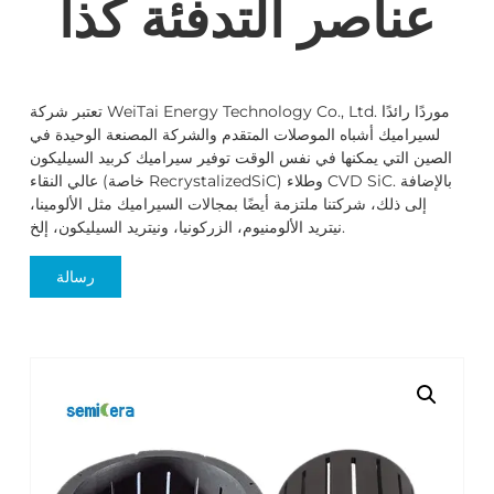
عناصر التدفئة كذا
تعتبر شركة WeiTai Energy Technology Co., Ltd. موردًا رائدًا
لسيراميك أشباه الموصلات المتقدم والشركة المصنعة الوحيدة في
الصين التي يمكنها في نفس الوقت توفير سيراميك كربيد السيليكون
عالي النقاء (خاصة RecrystalizedSiC) وطلاء CVD SiC. بالإضافة
إلى ذلك، شركتنا ملتزمة أيضًا بمجالات السيراميك مثل الألومينا،
نيتريد الألومنيوم، الزركونيا، ونيتريد السيليكون، إلخ.
رسالة