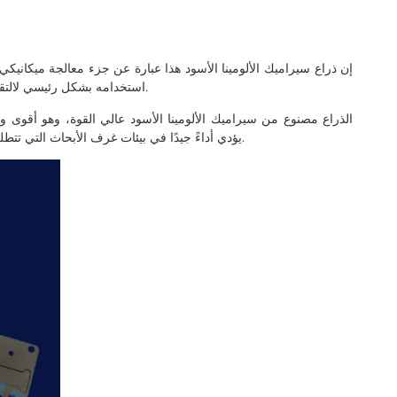
إن ذراع سيراميك الألومينا الأسود هذا عبارة عن جزء معالجة ميكانيك
استخدامه بشكل رئيسي لالتقاط، نقل، ووضع الرقاقات أو المكونات الدقيقة أثناء الإنتاج.
الذراع مصنوع من سيراميك الألومينا الأسود عالي القوة، وهو أقوى و
يؤدي أداءً جيدًا في بيئات غرف الأبحاث التي تتطلب توليدًا منخفضًا للجسيمات وثباتًا عاليًا وعمر خدمة طويل.