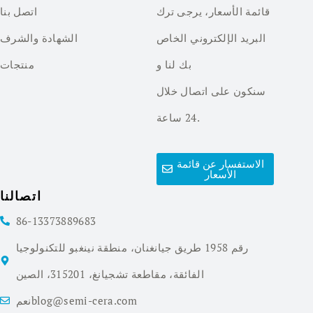
قائمة الأسعار، يرجى ترك
اتصل بنا
البريد الإلكتروني الخاص
الشهادة والشرف
بك لنا و
منتجات
سنكون على اتصال خلال
24 ساعة.
الاستفسار عن قائمة
الأسعار
اتصالنا
86-13373889683
رقم 1958 طريق جيانغنان، منطقة نينغبو للتكنولوجيا
الفائقة، مقاطعة تشجيانغ، 315201، الصين
نعمblog@semi-cera.com