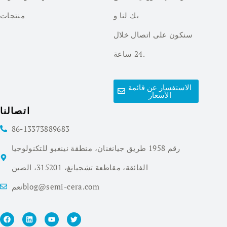
بك لنا و
منتجات
سنكون على اتصال خلال
24 ساعة.
الاستفسار عن قائمة
الأسعار
اتصالنا
86-13373889683
رقم 1958 طريق جيانغنان، منطقة نينغبو للتكنولوجيا
الفائقة، مقاطعة تشجيانغ، 315201، الصين
نعمblog@semi-cera.com