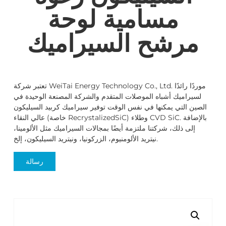
مسامية لوحة
مرشح السيراميك
تعتبر شركة WeiTai Energy Technology Co., Ltd. موردًا رائدًا
لسيراميك أشباه الموصلات المتقدم والشركة المصنعة الوحيدة في
الصين التي يمكنها في نفس الوقت توفير سيراميك كربيد السيليكون
عالي النقاء (خاصة RecrystalizedSiC) وطلاء CVD SiC. بالإضافة
إلى ذلك، شركتنا ملتزمة أيضًا بمجالات السيراميك مثل الألومينا،
نيتريد الألومنيوم، الزركونيا، ونيتريد السيليكون، إلخ.
رسالة