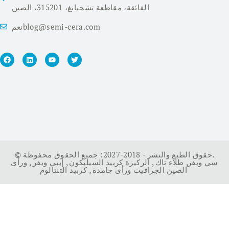
الفائقة، مقاطعة تشجيانغ، 315201، الصين
نعمblog@semi-cera.com
© حقوق الطبع والنشر - 2018-2027: جميع الحقوق محفوظة.
سي ويفر
,
طلاء تاك
,
الركيزة كربيد السيليكون
,
إيبي ويفر
,
ورأى
كربيد التنتالوم
الصين الجرافيت ورأى جامدة
,