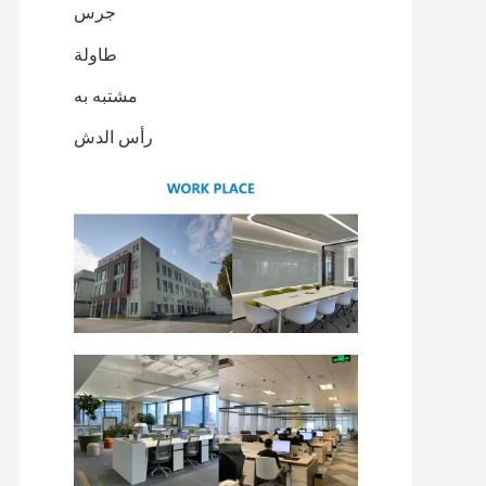
جرس
طاولة
مشتبه به
رأس الدش