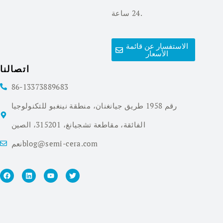
24 ساعة.
الاستفسار عن قائمة
الأسعار
اتصالنا
86-13373889683
رقم 1958 طريق جيانغنان، منطقة نينغبو للتكنولوجيا
الفائقة، مقاطعة تشجيانغ، 315201، الصين
نعمblog@semi-cera.com