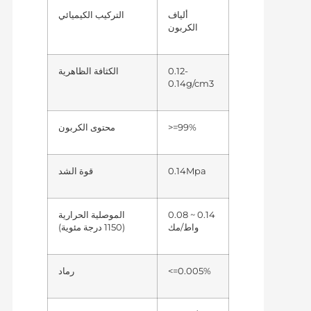
ألياف
التركيب الكيميائي
الكربون
0.12-
الكثافة الظاهرية
0.14g/cm3
>=99%
محتوى الكربون
0.14Mpa
قوة الشد
0.08 ~ 0.14
الموصلية الحرارية
واط/مك
(1150 درجة مئوية)
<=0.005%
رماد