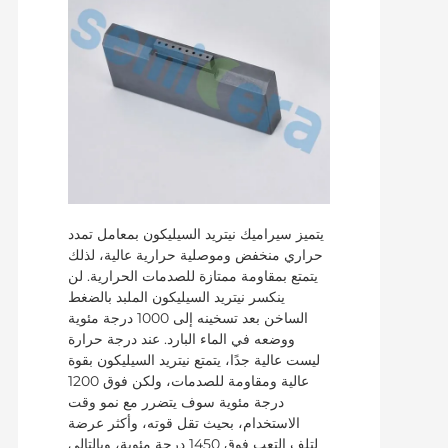
يتميز سيراميك نيتريد السيليكون بمعامل تمدد
حراري منخفض وموصلية حرارية عالية، لذلك
يتمتع بمقاومة ممتازة للصدمات الحرارية. لن
ينكسر نيتريد السيليكون الملبد بالضغط
الساخن بعد تسخينه إلى 1000 درجة مئوية
ووضعه في الماء البارد. عند درجة حرارة
ليست عالية جدًا، يتمتع نيتريد السيليكون بقوة
عالية ومقاومة للصدمات، ولكن فوق 1200
درجة مئوية سوف يتضرر مع نمو وقت
الاستخدام، بحيث تقل قوته، وأكثر عرضة
لتلف التعب فوق 1450 درجة مئوية، وبالتالي