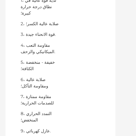
1، لديه قوة عالية في
نطاق درجة حرارة
كبيرة؛
2، صلابة عالية الكسر؛
3، قوة الانحناء جيدة.
4، مقاومة التعب
الميكانيكي والزحف.
5، خفيفة - منخفضة
الكثافة؛
6، صلابة عالية
ومقاومة التآكل؛
7، مقاومة ممتازة
للصدمات الحرارية؛
8، التمدد الحراري
المنخفض؛
9، عازل كهربائي.