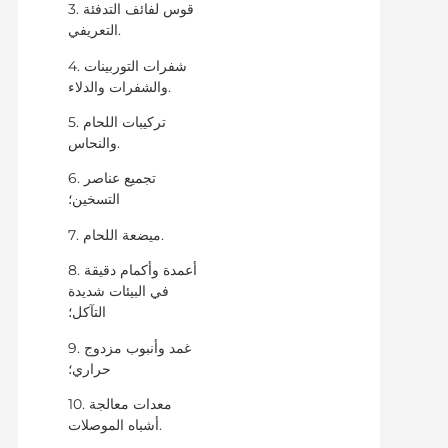
3. قوس لفائف التدفئة
التعريفي.
4. شفرات التوربينات
والشفرات والدلاء.
5. تركيبات اللحام
والنحاس.
6. تجميع عناصر
التسخين؛
7. ميضعة اللحام.
8. أعمدة وأكمام دقيقة
في البيئات شديدة
التآكل؛
9. غمد وأنبوب مزدوج
حراري؛
10. معدات معالجة
أشباه الموصلات.