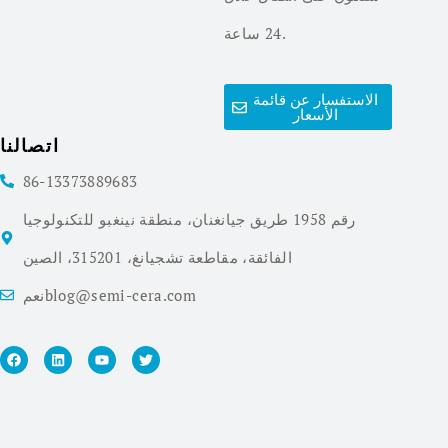
24 ساعة.
الاستفسار عن قائمة
الأسعار
اتصالنا
86-13373889683
رقم 1958 طريق جيانغنان، منطقة نينغبو للتكنولوجيا
الفائقة، مقاطعة تشجيانغ، 315201، الصين
نعمblog@semi-cera.com