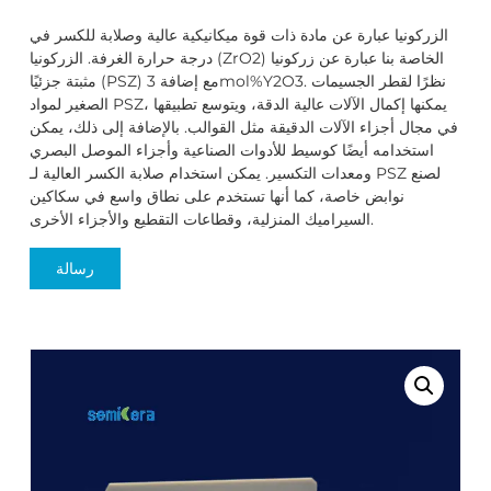
الزركونيا عبارة عن مادة ذات قوة ميكانيكية عالية وصلابة للكسر في
درجة حرارة الغرفة. الزركونيا (ZrO2) الخاصة بنا عبارة عن زركونيا
مثبتة جزئيًا (PSZ) مع إضافة 3mol%Y2O3. نظرًا لقطر الجسيمات
الصغير لمواد PSZ، يمكنها إكمال الآلات عالية الدقة، ويتوسع تطبيقها
في مجال أجزاء الآلات الدقيقة مثل القوالب. بالإضافة إلى ذلك، يمكن
استخدامه أيضًا كوسيط للأدوات الصناعية وأجزاء الموصل البصري
ومعدات التكسير. يمكن استخدام صلابة الكسر العالية لـ PSZ لصنع
نوابض خاصة، كما أنها تستخدم على نطاق واسع في سكاكين
السيراميك المنزلية، وقطاعات التقطيع والأجزاء الأخرى.
رسالة