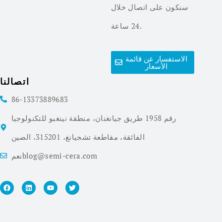
سنكون على اتصال خلال
24 ساعة.
الاستفسار عن قائمة
الأسعار
اتصالنا
86-13373889683
رقم 1958 طريق جيانغنان، منطقة نينغبو للتكنولوجيا
الفائقة، مقاطعة تشجيانغ، 315201، الصين
نعمblog@semi-cera.com