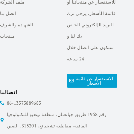
للاستفسار عن منتجاتنا أو
ملف الشركة
قائمة الأسعار، يرجى ترك
اتصل بنا
البريد الإلكتروني الخاص
الشهادة والشرف
بك لنا و
منتجات
سنكون على اتصال خلال
24 ساعة.
الاستفسار عن قائمة
الأسعار
اتصالنا
86-13373889683
رقم 1958 طريق جيانغنان، منطقة نينغبو للتكنولوجيا
الفائقة، مقاطعة تشجيانغ، 315201، الصين