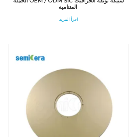
الجملة OEM / ODM SiC سبيكة بوتقة الجرافيت
المتنامية
اقرأ المزيد