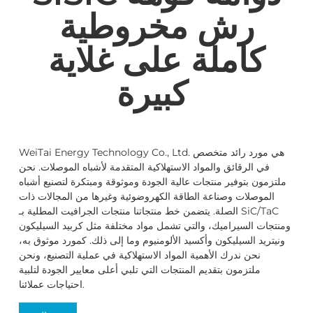
رش مخروطية
كاملة على غلاية
كبيرة
WeiTai Energy Technology Co., Ltd. هي مورد رائد متخصص
في الرقائق والمواد الاستهلاكية المتقدمة لأشباه الموصلات. نحن
ملتزمون بتوفير منتجات عالية الجودة وموثوقة ومبتكرة لتصنيع أشباه
الموصلات وصناعة الطاقة الكهروضوئية وغيرها من المجالات ذات
الصلة. يتضمن خط منتجاتنا منتجات الجرافيت المطلية بـ SiC/TaC
ومنتجات السيراميك، والتي تشمل مواد مختلفة مثل كربيد السيليكون
ونيتريد السيليكون وأكسيد الألومنيوم وما إلى ذلك. كمورد موثوق به،
نحن ندرك الأهمية المواد الاستهلاكية في عملية التصنيع، ونحن
ملتزمون بتقديم المنتجات التي تلبي أعلى معايير الجودة لتلبية
احتياجات عملائنا.