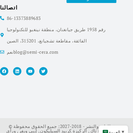
اتصالنا
86-13373889683
رقم 1958 طريق جيانغنان، منطقة نينغبو للتكنولوجيا
الفائقة، مقاطعة تشجيانغ، 315201، الصين
نعمblog@semi-cera.com
© حقوق الطبع والنشر - 2018-2027: جميع الحقوق محفوظة.
سي ويفر
,
طلاء تاك
,
الركيزة كربيد السيليكون
,
إيبي ويفر
,
ورأى
العربية
▼