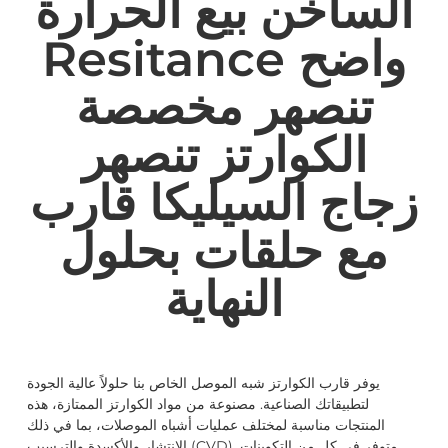
الساخن بيع الحرارة
Resitance واضح
تنصهر مخصصة
الكوارتز تنصهر
زجاج السيليكا قارب
مع حلقات بحلول
النهاية
يوفر قارب الكوارتز شبه الموصل الخاص بنا حلولاً عالية الجودة
لتطبيقاتك الصناعية. مصنوعة من مواد الكوارتز الممتازة، هذه
المنتجات مناسبة لمختلف عمليات أشباه الموصلات، بما في ذلك
الانتشار والأكسدة والترسيب (CVD). متوفر في كل من التكوينات