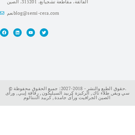
الفائقة، مقاطعة تشجيانغ، 315201، الصين
نعمblog@semi-cera.com
© حقوق الطبع والنشر - 2018-2027: جميع الحقوق محفوظة.
سي ويفر
,
طلاء تاك
,
الركيزة كربيد السيليكون
,
رقاقة إيبي
,
ورأى
كربيد التنتالوم
الصين الجرافيت ورأى جامدة
,