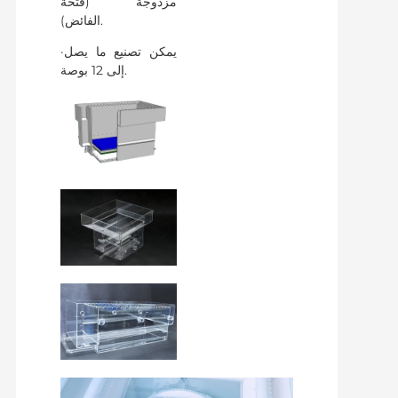
مزدوجة (فتحة
الفائض).
·يمكن تصنيع ما يصل
إلى 12 بوصة.