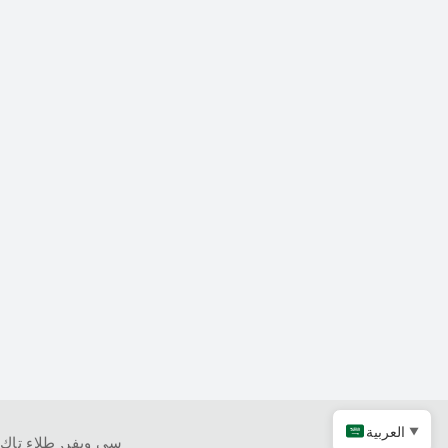
العربية
▼
كربيد التنتالوم
سي ويفر
,
طلاء تاك