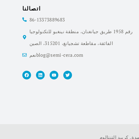
اتصالنا
86-13373889683
رقم 1958 طريق جيانغنان، منطقة نينغبو للتكنولوجيا
الفائقة، مقاطعة تشجيانغ، 315201، الصين
نعمblog@semi-cera.com
مدة
,