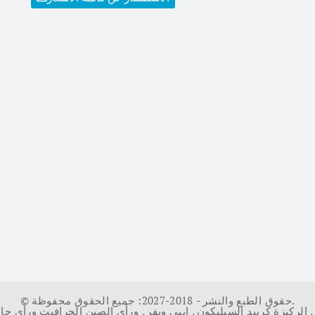
© حقوق الطبع والنشر - 2018-2027: جميع الحقوق محفوظة.
,
الركيزة كربيد السيليكون
,
إيبي ويفر
,
ورأى الصين الجرافيت ورأى جا