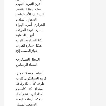
فرن التبريد، أنبوب
مشع، بوتقة، عنصر
التسخين، الأسطوانة،
الشعاع، المبادل
الحراري، أنبوب الهواء
البارد، فوهة الموقد،
أنبوب الحماية
الحرارية، قارب SiC،
هيكل سيارة الفرن،
جهاز الضبط، إلخ.
-المجال العسكري
المضاد للرصاص
-أشباه الموصلات من
كربيد السيليكون: قارب
رقاقة SiC، ظرف كذا،
مجداف كذا، كاسيت
كذا، أنبوب نشر كذا،
شوكة الرقاقة، لوحة
الشفط، المسار