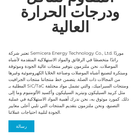
ودرجات الحرارة
العالية
تعتبر شركة Semicera Energy Technology Co., Ltd. موردًا
رائدًا متخصصًا في الرقائق والمواد الاستهلاكية المتقدمة لأشباه
الموصلات. نحن ملتزمون بتوفير منتجات عالية الجودة وموثوقة
ومبتكرة لتصنيع أشباه الموصلات وصناعة الخلايا الكهروضوئية وغيرها
من المجالات ذات الصلة. يتضمن خط منتجاتنا منتجات الجرافيت
المطلية بـ SiC/TaC ومنتجات السيراميك، والتي تشمل مواد مختلفة
مثل كربيد السيليكون ونيتريد السيليكون وأكسيد الألومنيوم وما إلى
ذلك. كمورد موثوق به، نحن ندرك أهمية المواد الاستهلاكية في عملية
التصنيع، ونحن ملتزمون بتقديم المنتجات التي تلبي أعلى معايير
الجودة لتلبية احتياجات عملائنا.
رسالة