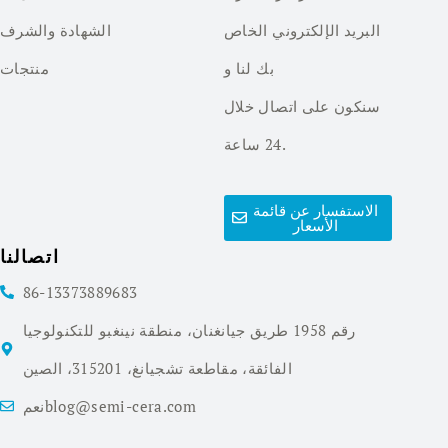
البريد الإلكتروني الخاص
الشهادة والشرف
بك لنا و
منتجات
سنكون على اتصال خلال
24 ساعة.
الاستفسار عن قائمة
الأسعار
اتصالنا
86-13373889683
رقم 1958 طريق جيانغنان، منطقة نينغبو للتكنولوجيا
الفائقة، مقاطعة تشجيانغ، 315201، الصين
نعمblog@semi-cera.com