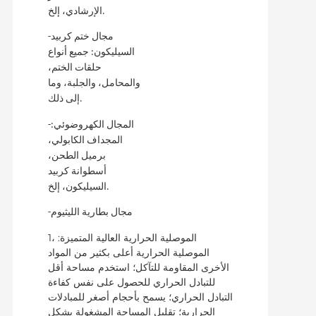
الإرشادي، إلخ.
-مجال ختم كربيد
السيليكون: جميع أنواع
حلقات الختم،
والمحامل، والجلبة، وما
إلى ذلك.
-المجال الكهروضوئي:
المجداف الكابولي،
برميل الطحن،
أسطوانة كربيد
السيليكون، إلخ.
-مجال بطارية الليثيوم
1، الموصلية الحرارية العالية المتميزة:
الموصلية الحرارية أعلى بكثير من المواد
الأخرى المقاومة للتآكل؛ استخدم مساحة أقل
للتبادل الحراري للحصول على نفس كفاءة
التبادل الحراري؛ يسمح بأحجام أصغر للمبادلات
الحرارية؛ تقليل المساحة المشغولة بشكل