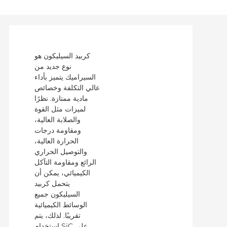
كربيد السيليكون هو
نوع جديد من
السيراميك يتميز بأداء
عالي التكلفة وخصائص
مادية ممتازة. نظرًا
لميزات مثل القوة
والصلابة العالية،
ومقاومة درجات
الحرارة العالية،
والتوصيل الحراري
الرائع ومقاومة التآكل
الكيميائي، يمكن أن
يتحمل كربيد
السيليكون جميع
الوسائط الكيميائية
تقريبًا. لذلك، يتم
استخدام SiC على