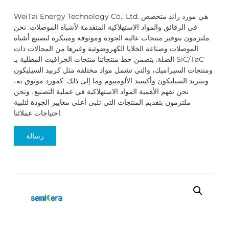
WeiTai Energy Technology Co., Ltd. هي مورد رائد متخصص
في الرقائق والمواد الاستهلاكية المتقدمة لأشباه الموصلات. نحن
ملتزمون بتوفير منتجات عالية الجودة وموثوقة ومبتكرة لتصنيع أشباه
الموصلات وصناعة الخلايا الكهروضوئية وغيرها من المجالات ذات
الصلة. يتضمن خط منتجاتنا منتجات الجرافيت المطلية بـ SiC/TaC
ومنتجات السيراميك، والتي تشمل مواد مختلفة مثل كربيد السيليكون
ونيتريد السيليكون وأكسيد الألومنيوم وما إلى ذلك. كمورد موثوق به،
نحن نفهم الأهمية المواد الاستهلاكية في عملية التصنيع، ونحن
ملتزمون بتقديم المنتجات التي تلبي أعلى معايير الجودة لتلبية
احتياجات عملائنا.
رسالة