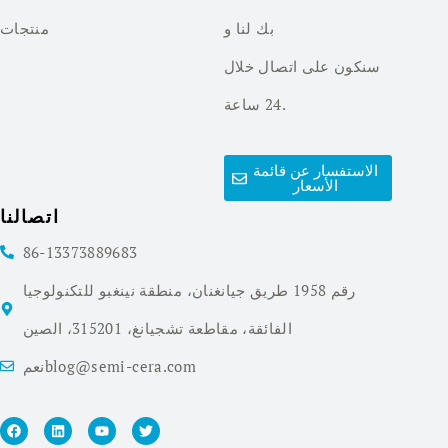
بك لنا و
منتجات
سنكون على اتصال خلال
24 ساعة.
الاستفسار عن قائمة
الأسعار
اتصالنا
86-13373889683
رقم 1958 طريق جيانغنان، منطقة نينغبو للتكنولوجيا
الفائقة، مقاطعة تشجيانغ، 315201، الصين
نعمblog@semi-cera.com