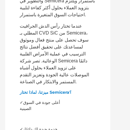
والتطوير في Semicera باستمرار ويلتزم
بتزويد العملاء بحلول أكثر كفاءة لتلبية
احتياجات السوق المتغيرة باستمرار.
عندما تختار رأس الدش الجرافيت
المطلي بـ CVD SiC من Semicera،
سوف تحصل على منتج فعال وموثوق
لمساعدتك على تحقيق أفضل نتائج
الترسيب في عملية الأمراض القلبية
الوعائية. تصر شركة Semicera دائمًا
على تزويد العملاء بحلول أشباه
الموصلات عالية الجودة وتعزيز التقدم
المستمر والابتكار في الصناعة.
ميزتنا، لماذا تختار Semicera؟
✓أعلى جودة في السوق
الصينية
✓خدمة جيدة لك دائمًا،