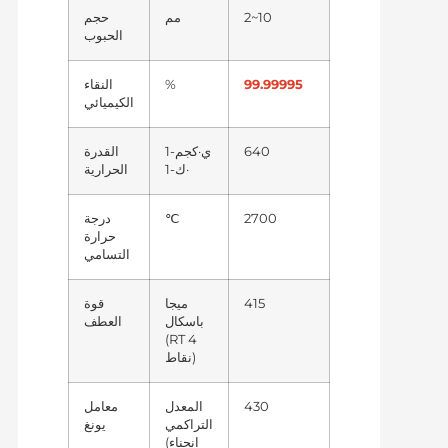
2~10
مم
حجم
الحبوب
99.99995
%
النقاء
الكيميائي
640
ي·كجم-1
القدرة
·ك-1
الحرارية
2700
℃
درجة
حرارة
التسامي
415
ميجا
قوة
باسكال
العطف
(RT 4
نقاط)
430
المعدل
معامل
التراكمي
يونغ
(انحناء