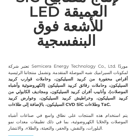
LED العميقة
للأشعة فوق
البنفسجية
تعتبر شركة Semicera Energy Technology Co., Ltd. موردًا
لمكونات السيراميك شبه الموصلة المتقدمة. وتشمل منتجاتنا الرئيسية
أقراص محفورة من كربيد السيليكون، وحاملات قوارب كربيد
السيليكون، وحاملات رقائق كربيد السيليكون (الكهروضوئية وأشباه
الموصلات)، وأنابيب أفران كربيد السيليكون، ومجاديف الكابولي من
كربيد السيليكون، وخراطيش كربيد السيليكون، وعوارض كربيد
السيليكون، بالإضافة إلى طلاءات CVD SiC وطلاءات TaC.
يتم استخدام هذه المنتجات على نطاق واسع في صناعات أشباه
الموصلات والخلايا الكهروضوئية، بما في ذلك تطبيقات معدات نمو
البلورات، والنقش، والحفر، والتعبئة، والطلاء، والانتشار.