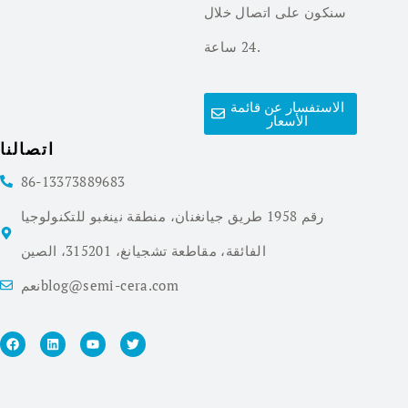
سنكون على اتصال خلال
24 ساعة.
الاستفسار عن قائمة
الأسعار
اتصالنا
86-13373889683
رقم 1958 طريق جيانغنان، منطقة نينغبو للتكنولوجيا
الفائقة، مقاطعة تشجيانغ، 315201، الصين
نعمblog@semi-cera.com