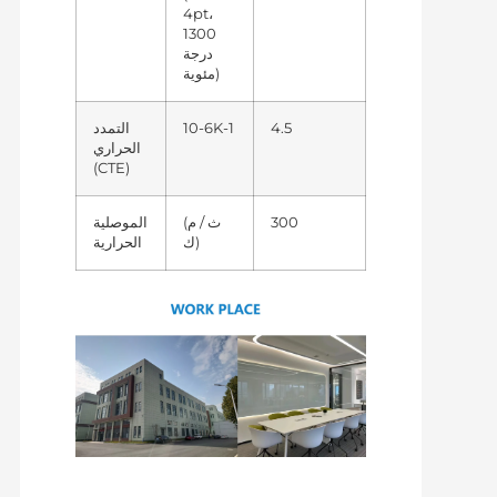
4pt،
1300
درجة
مئوية)
4.5
10-6K-1
التمدد
الحراري
(CTE)
300
(ث / م
الموصلية
ك)
الحرارية