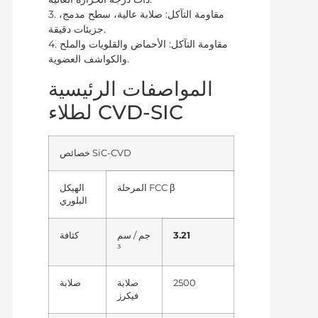
3. مقاومة التآكل: صلابة عالية، سطح مدمج،
جزيئات دقيقة.
4. مقاومة التآكل: الأحماض والقلويات والملح
والكواشف العضوية.
المواصفات الرئيسية
لطلاء CVD-SIC
خصائص SiC-CVD
المرحلة FCC β
الهيكل
البلوري
3.21
جم / سم
كثافة
³
2500
صلابة
صلابة
فيكرز