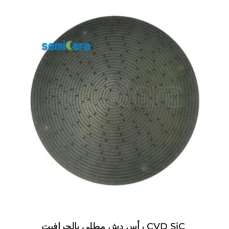
رأس دش مطلي بالجرافيت CVD SiC