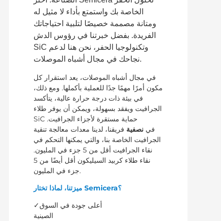
الخاصة بك واستمتع بأداء لا مثيل له
ومتانة مصممة خصيصًا لتلبية احتياجاتك
الفريدة. بفضل خبرتنا في رؤوس الدش
SiC وتكنولوجيا الحفر، نحن هنا لدعم
نجاحك في مجال أشباه الموصلات.
في مجال أشباه الموصلات، يعد استقرار كل
مكون أمرًا مهمًا جدًا للعملية بأكملها. ومع ذلك،
في بيئة ذات درجة حرارة عالية، يتأكسد
الجرافيت ويفقد بسهولة، ويمكن أن يوفر طلاء
SiC حماية مستقرة لأجزاء الجرافيت.
في
نصفية
فريقنا، لدينا معدات معالجة تنقية
الجرافيت الخاصة بنا، والتي يمكنها التحكم في
نقاء الجرافيت أقل من 5 جزء في المليون.
نقاء طلاء كربيد السيليكون أقل أيضًا من 5
جزء في المليون.
ميزتنا، لماذا تختار Semicera؟
✓أعلى جودة في السوق
الصينية