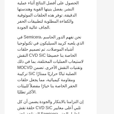
الحصول على أفضل النتائج أثناء عملية
النشر. بفضل بنيتها القوية وهندستها
الدقيقة، توفر هذه الحلقات الموثوقية
والكفاءة المطلوبة لتطبيقات الحفر
الجاف عالية الجودة.
في Semicera، نحن نفهم الدور الحاسم
الذي يلعبه كربيد السيليكون في تكنولوجيا
أشباه الموصلات. تم تصميم حلقات
النقش CVD SiC الخاصة بنا خصيصًا
لاستيعاب العمليات المختلفة، بما في ذلك
MOCVD وتقنيات النقش الأخرى. تضمن
تركيبة SiC الصلبة ثباتًا حراريًا ممتازًا
ومقاومة كيميائية، مما يجعل حلقات
الحفر الخاصة بنا خيارًا مفضلاً للبيئات
الأكثر تطلبًا.
إن التزامنا بالابتكار والجودة يضمن أن كل
حلقة نقش CVD SiC تلبي أعلى معايير
الصناعة. اختر Semicera لحلول الحفر