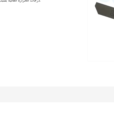
درجات الحرارة العالية بسبب أدائها الممتاز في درجات الحرارة العالية (حتى 1700 درجة مئوية).