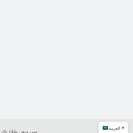
العربية
▼
كربيد التنتالوم
سي ويفر
,
طلاء تاك
,