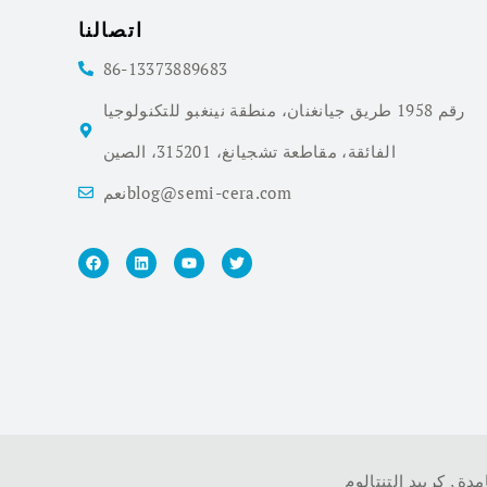
اتصالنا
86-13373889683
رقم 1958 طريق جيانغنان، منطقة نينغبو للتكنولوجيا
الفائقة، مقاطعة تشجيانغ، 315201، الصين
نعمblog@semi-cera.com
امدة
,