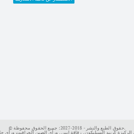
© حقوق الطبع والنشر - 2018-2027: جميع الحقوق محفوظة.
الركيزة كربيد السيليكون
,
رقاقة إيبي
,
ورأى الصين الجرافيت ورأى ج