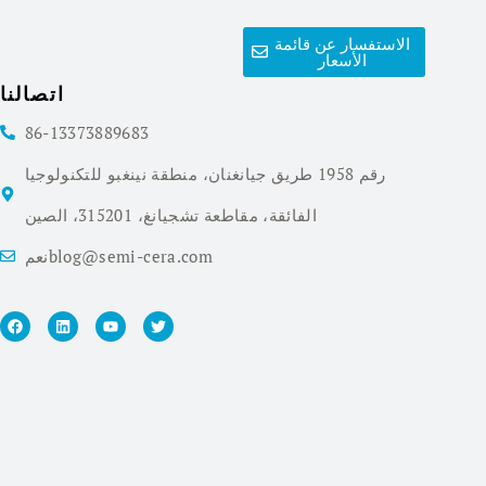
الاستفسار عن قائمة
الأسعار
اتصالنا
86-13373889683
رقم 1958 طريق جيانغنان، منطقة نينغبو للتكنولوجيا
الفائقة، مقاطعة تشجيانغ، 315201، الصين
نعمblog@semi-cera.com