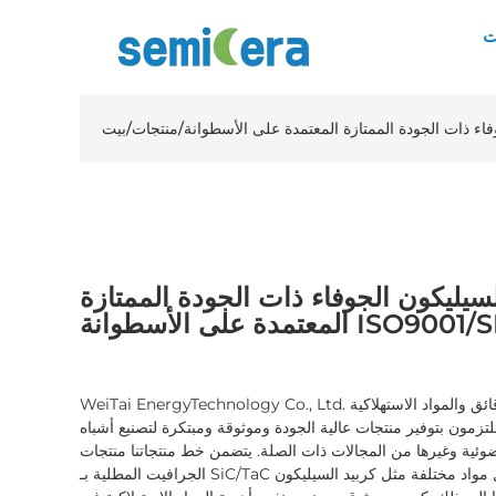
ت
/
منتجات
/
بيت
سيليكون الجوفاء ذات الجودة الممتازة
لى الأسطوانة ISO9001/SISIC
WeiTai EnergyTechnology Co., Ltd. هي مورد رائد متخصص في الرقائق والمواد الاستهلاكية
تزمون بتوفير منتجات عالية الجودة وموثوقة ومبتكرة لتصنيع أشباه
ضوئية وغيرها من المجالات ذات الصلة. يتضمن خط منتجاتنا منتجات
الجرافيت المطلية بـ SiC/TaC ومنتجات السيراميك، والتي تشمل مواد مختلفة مثل كربيد السيليكون