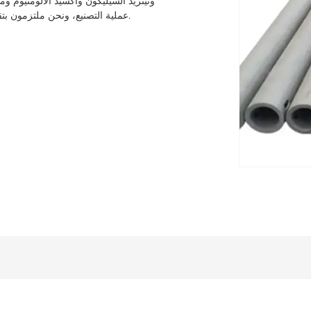
ونيتريد السيليكون وأكسيد الألومنيوم وم
عملية التصنيع، ونحن ملتزمون بتقديم المنتجات التي تلبي أعلى معايير الجودة لتلبية احتياجات عملائنا.