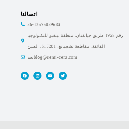
اتصالنا
86-13373889683
رقم 1958 طريق جيانغنان، منطقة نينغبو للتكنولوجيا
الفائقة، مقاطعة تشجيانغ، 315201، الصين
نعمblog@semi-cera.com