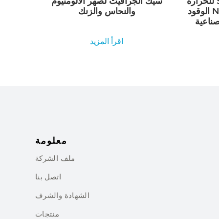
للحرارة Sisic Rbsic كربيد السيليكون
سيك الجرافيت لصهر الألومنيوم
الوقود Nozzlerbsic (SiSiC) فوهات
والنحاس والزنك
اقرأ المزيد
معلومة
ملف الشركة
اتصل بنا
الشهادة والشرف
منتجات