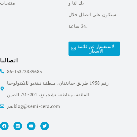
بك لنا و
منتجات
سنكون على اتصال خلال
24 ساعة.
الاستفسار عن قائمة
الأسعار
اتصالنا
86-13373889683
رقم 1958 طريق جيانغنان، منطقة نينغبو للتكنولوجيا
الفائقة، مقاطعة تشجيانغ، 315201، الصين
نعمblog@semi-cera.com