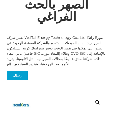
الصهر بالحث
الفراغي
تعتبر شركة WeiTai Energy Technology Co., Ltd. موردًا رائدًا
لسيراميك أشباه الموصلات المتقدم والشركة المصنعة الوحيدة في
الصين التي يمكنها في نفس الوقت توفير سيراميك كربيد السيليكون
عالي النقاء (خاصة SiC المعاد بلورته) وطلاء CVD SiC. بالإضافة إلى
ذلك، شركتنا ملتزمة أيضًا بمجالات السيراميك مثل الألومينا، نيتريد
الألومنيوم، الزركونيا، ونيتريد السيليكون، إلخ.
رسالة