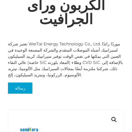
الكربون ورأى
الجرافيت
تعتبر شركة WeiTai Energy Technology Co., Ltd. موردًا رائدًا
لسيراميك أشباه الموصلات المتقدم والشركة المصنعة الوحيدة في
الصين التي يمكنها في نفس الوقت توفير سيراميك كربيد السيليكون
عالي النقاء (خاصة SiC المعاد بلورته) وطلاء CVD SiC. بالإضافة إلى
ذلك، شركتنا ملتزمة أيضًا بمجالات السيراميك مثل الألومينا، نيتريد
الألومنيوم، الزركونيا، ونيتريد السيليكون، إلخ.
رسالة