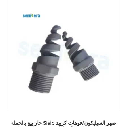
حار بيع بالجملة Sisic صهر السيليكون/فوهات كربيد