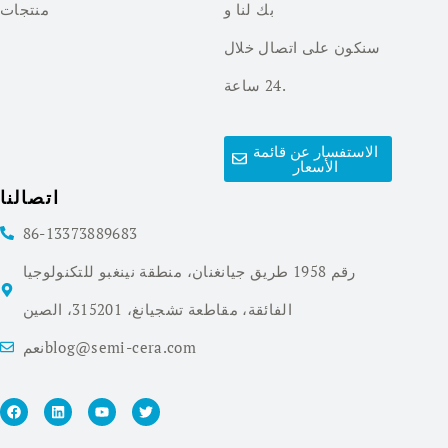
بك لنا و
منتجات
سنكون على اتصال خلال
24 ساعة.
الاستفسار عن قائمة
الأسعار
اتصالنا
86-13373889683
رقم 1958 طريق جيانغنان، منطقة نينغبو للتكنولوجيا
الفائقة، مقاطعة تشجيانغ، 315201، الصين
نعمblog@semi-cera.com