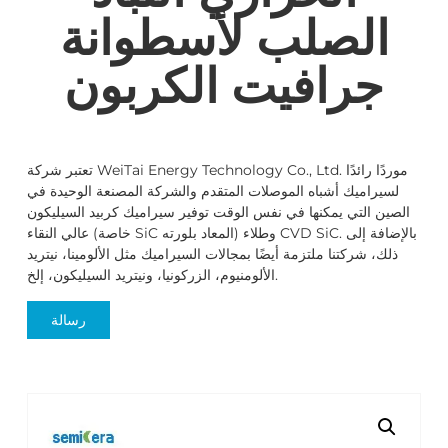
الصلب لأسطوانة
جرافيت الكربون
تعتبر شركة WeiTai Energy Technology Co., Ltd. موردًا رائدًا
لسيراميك أشباه الموصلات المتقدم والشركة المصنعة الوحيدة في
الصين التي يمكنها في نفس الوقت توفير سيراميك كربيد السيليكون
عالي النقاء (خاصة SiC المعاد بلورته) وطلاء CVD SiC. بالإضافة إلى
ذلك، شركتنا ملتزمة أيضًا بمجالات السيراميك مثل الألومينا، نيتريد
الألومنيوم، الزركونيا، ونيتريد السيليكون، إلخ.
رسالة