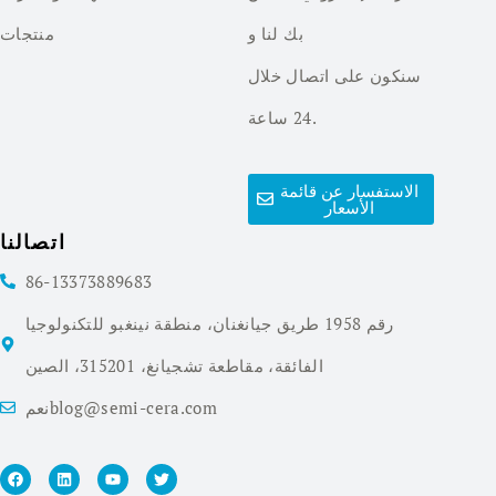
بك لنا و
منتجات
سنكون على اتصال خلال
24 ساعة.
الاستفسار عن قائمة
الأسعار
اتصالنا
86-13373889683
رقم 1958 طريق جيانغنان، منطقة نينغبو للتكنولوجيا
الفائقة، مقاطعة تشجيانغ، 315201، الصين
نعمblog@semi-cera.com