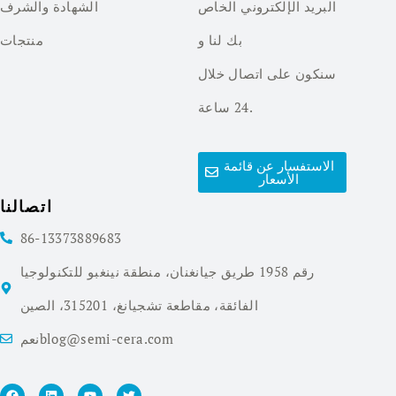
البريد الإلكتروني الخاص
الشهادة والشرف
بك لنا و
منتجات
سنكون على اتصال خلال
24 ساعة.
الاستفسار عن قائمة
الأسعار
اتصالنا
86-13373889683
رقم 1958 طريق جيانغنان، منطقة نينغبو للتكنولوجيا
الفائقة، مقاطعة تشجيانغ، 315201، الصين
نعمblog@semi-cera.com