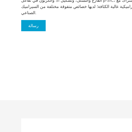
والكربون في تفاعل Si الفارغ والتسلل، وتشكيل β-SiC، وبالاشتراك مع α-SiC، يملأ السيليكون الحر
ميكية عالية الكثافة؛ لديها خصائص متفوقة مختلفة من السيراميك
الصناعي.
رسالة