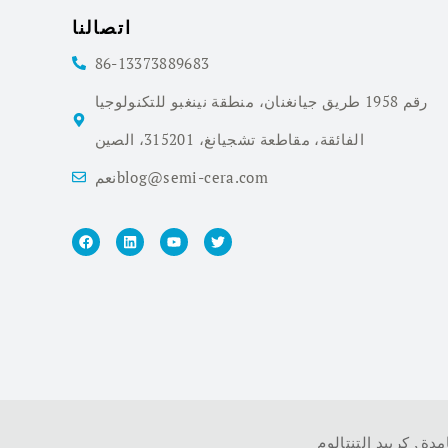
اتصالنا
86-13373889683
رقم 1958 طريق جيانغنان، منطقة نينغبو للتكنولوجيا
الفائقة، مقاطعة تشجيانغ، 315201، الصين
نعمblog@semi-cera.com
امدة
,