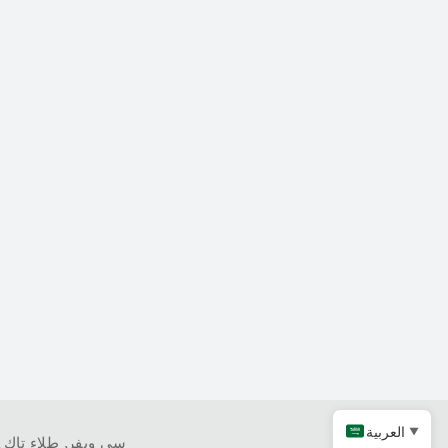
العربية
▼
كربيد التنتالوم
سي ويفر
,
طلاء تاك
,