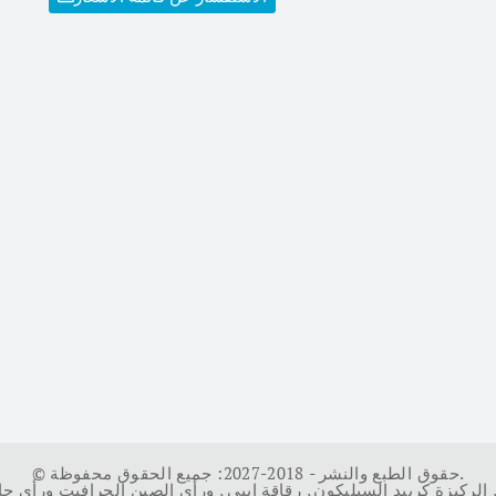
© حقوق الطبع والنشر - 2018-2027: جميع الحقوق محفوظة.
الركيزة كربيد السيليكون
,
رقاقة إيبي
,
ورأى الصين الجرافيت ورأى ج