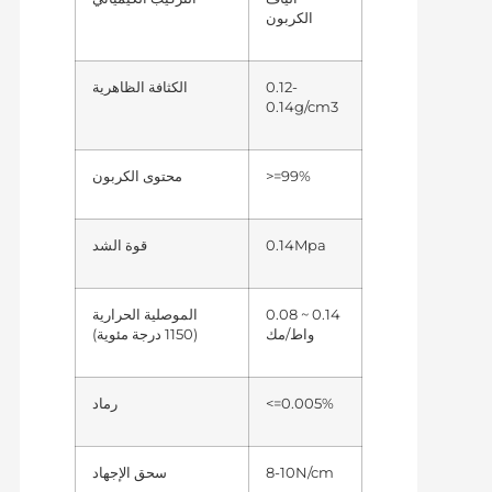
الكربون
0.12-
الكثافة الظاهرية
0.14g/cm3
>=99%
محتوى الكربون
0.14Mpa
قوة الشد
0.08 ~ 0.14
الموصلية الحرارية
واط/مك
(1150 درجة مئوية)
<=0.005%
رماد
8-10N/cm
سحق الإجهاد