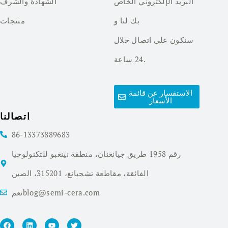
البريد الإلكتروني الخاص
الشهادة والشرف
بك لنا و
منتجات
سنكون على اتصال خلال
24 ساعة.
الاستفسار عن قائمة
الأسعار
اتصالنا
86-13373889683
رقم 1958 طريق جيانغنان، منطقة نينغبو للتكنولوجيا
الفائقة، مقاطعة تشجيانغ، 315201، الصين
نعمblog@semi-cera.com