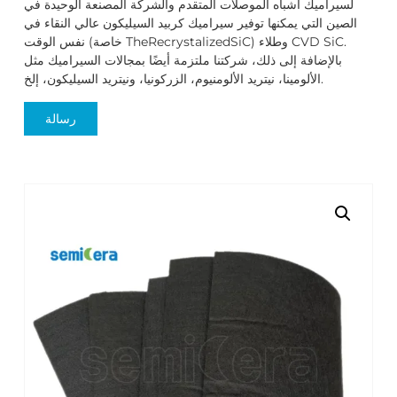
لسيراميك أشباه الموصلات المتقدم والشركة المصنعة الوحيدة في
الصين التي يمكنها توفير سيراميك كربيد السيليكون عالي النقاء في
نفس الوقت (خاصة TheRecrystalizedSiC) وطلاء CVD SiC.
بالإضافة إلى ذلك، شركتنا ملتزمة أيضًا بمجالات السيراميك مثل
الألومينا، نيتريد الألومنيوم، الزركونيا، ونيتريد السيليكون، إلخ.
رسالة