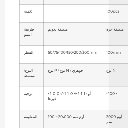
100pcs
كمية:
منطقة حرة
منطقة تعويم
طريقة
النمو:
100mm
50/75/100/150/200/300mm
القطر:
نوع N
نوع P / نوع N / جوهري
النوع/
منشط:
<100>
<1-0-0>/<1-1-0>/<1-1-1>
توجيه:
أو
غيرها
3000 أوم
100 ~ 30،000 أوم سم
المقاومة:
سم