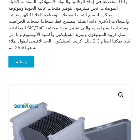
رائدًا متخصصًا في إنتاج الرقائق والمواد الاستهلاكية المتقدمة لأشباه
الموصلات. نحن ملتزمون بتوفير منتجات عالية الجودة وموثوقة
ومبتكرة لتصنيع أشباه الموصلات وصناعة الخلايا الكهروضوئية
والمجالات الأخرى ذات الصلة. يتضمن خط منتجاتنا منتجات الجرافيت
المطلية بـ SiC/TaC ومنتجات السيراميك، والتي تشمل مواد مختلفة
مثل كربيد السيليكون ونيتريد السيليكون وأكسيد الألومنيوم وما إلى
ذلك. كربيد السيليكون. الحد الأقصى لطول طلاء SiC الذي يمكننا القيام
به هو 2640 مم.
رسالة