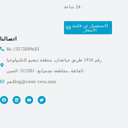
24 ساعة.
الاستفسار عن قائمة
الأسعار
اتصالنا
86-13373889683
رقم 1958 طريق جيانغنان، منطقة نينغبو للتكنولوجيا
الفائقة، مقاطعة تشجيانغ، 315201، الصين
نعمblog@semi-cera.com