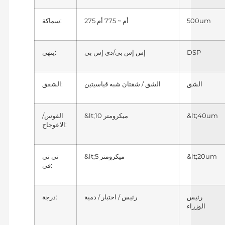
500um
275 أم ~ 775 أم
سماكة:
DSP
إس إس بي/دي إس بي
ينهي:
الشق
الشق / شقتان شبه قياسيتين
الشقق:
&lt;40um
&lt;10 ميكرومتر
القوس/
الاعوجاج:
&lt;20um
&lt;5 ميكرومتر
تي تي
في:
رئيس
رئيس / اختبار / دمية
درجة:
الوزراء