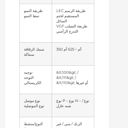
LEC
طريقة النمو
طريقة الرسم
المستقيم لختم
نمط النمو
السائل
VGF
طريقة التصلب
التدرج الرأسي
350 أم ~ 625 أم
سمك الرقاقة
سماكة
&lt;100&gt; /
توجيه
&lt;111&gt; /
التوجه
&lt;110&gt; أو غيرها
الكريستالي
نوع P – نوع N – نوع /
نوع موصل
شبه عازل
نوع الموصلية
الزنك / سي / غير
النوع/منشط