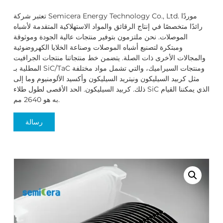
تعتبر شركة Semicera Energy Technology Co., Ltd. موردًا
رائدًا متخصصًا في إنتاج الرقائق والمواد الاستهلاكية المتقدمة لأشباه
الموصلات. نحن ملتزمون بتوفير منتجات عالية الجودة وموثوقة
ومبتكرة لتصنيع أشباه الموصلات وصناعة الخلايا الكهروضوئية
والمجالات الأخرى ذات الصلة. يتضمن خط منتجاتنا منتجات الجرافيت
المطلية بـ SiC/TaC ومنتجات السيراميك، والتي تشمل مواد مختلفة
مثل كربيد السيليكون ونيتريد السيليكون وأكسيد الألومنيوم وما إلى
ذلك. كربيد السيليكون. الحد الأقصى لطول طلاء SiC الذي يمكننا القيام
به هو 2640 مم.
رسالة