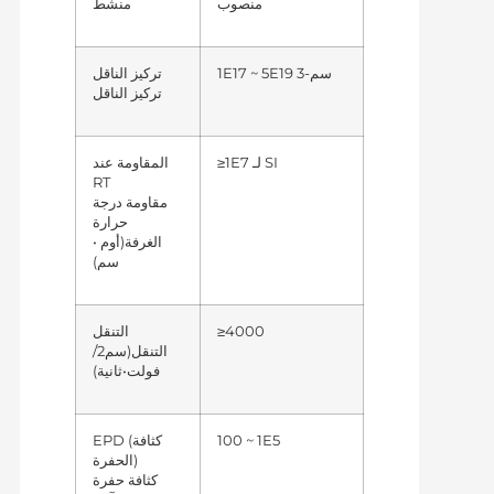
منصوب
منشط
1E17 ~ 5E19 سم-3
تركيز الناقل
تركيز الناقل
≥1E7 لـ SI
المقاومة عند
RT
مقاومة درجة
حرارة
(أوم •
الغرفة
سم)
≥4000
التنقل
(سم2/
التنقل
فولت•ثانية)
100 ~ 1E5
EPD (كثافة
الحفرة)
كثافة حفرة