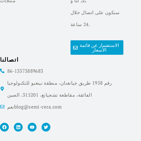
بك لنا و
منتجات
سنكون على اتصال خلال
24 ساعة.
الاستفسار عن قائمة
الأسعار
اتصالنا
86-13373889683
رقم 1958 طريق جيانغنان، منطقة نينغبو للتكنولوجيا
الفائقة، مقاطعة تشجيانغ، 315201، الصين
نعمblog@semi-cera.com