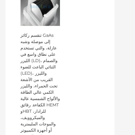
تنقسم ركائز GaAs
إلى موصلة وشبه
عازلة، والتي تستخدم
على نطاق واسع في
الليزر (LD)، والصمام
الثنائي الباعث للضوء
(LED)، والليزر
القريب من الأشعة
تحت الحمراء، والليزر
الكمي عالي الطاقة
والألواح الشمسية عالية
الكفاءة. رقائق HEMT
وHBT للرادار،
والميكروويف،
والموجات المليمترية
أو أجهزة الكمبيوتر