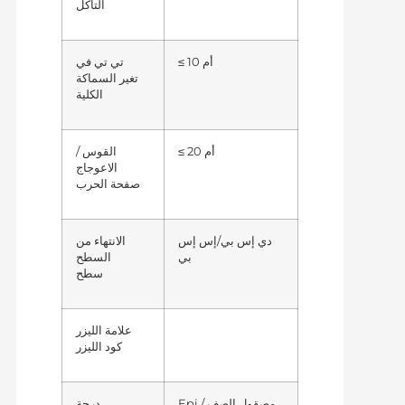
التآكل
≤ 10 أم
تي تي في
تغير السماكة
الكلية
≤ 20 أم
القوس /
الاعوجاج
صفحة الحرب
دي إس بي/إس إس
الانتهاء من
بي
السطح
سطح
علامة الليزر
كود الليزر
Epi مصقول الصف /
درجة