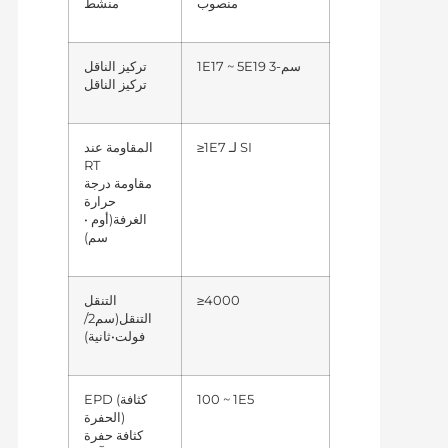
منصوب
منشط
1E17 ~ 5E19 سم-3
تركيز الناقل
تركيز الناقل
≥1E7 لـ SI
المقاومة عند
RT
مقاومة درجة
حرارة
(أوم •
الغرفة
سم)
≥4000
التنقل
(سم2/
التنقل
فولت•ثانية)
100 ~ 1E5
EPD (كثافة
الحفرة)
كثافة حفرة