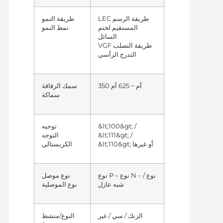
LEC
طريقة النمو
طريقة الرسم
المستقيم لختم
نمط النمو
السائل
VGF
طريقة التصلب
التدرج الرأسي
350 أم ~ 625 أم
سمك الرقاقة
سماكة
&lt;100&gt; /
توجيه
&lt;111&gt; /
التوجه
&lt;110&gt; أو غيرها
الكريستالي
نوع P – نوع N – نوع /
نوع موصل
شبه عازل
نوع الموصلية
الزنك / سي / غير
النوع/منشط