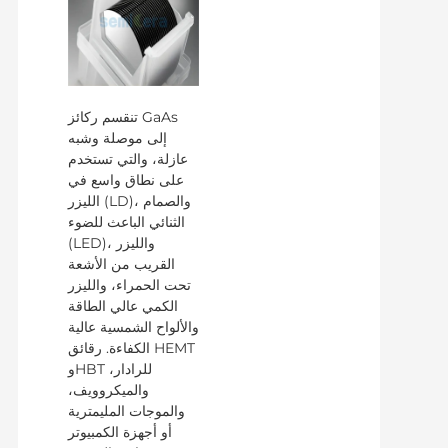
تنقسم ركائز GaAs
إلى موصلة وشبه
عازلة، والتي تستخدم
على نطاق واسع في
الليزر (LD)، والصمام
الثنائي الباعث للضوء
(LED)، والليزر
القريب من الأشعة
تحت الحمراء، والليزر
الكمي عالي الطاقة
والألواح الشمسية عالية
الكفاءة. رقائق HEMT
وHBT للرادار،
والميكروويف،
والموجات المليمترية
أو أجهزة الكمبيوتر