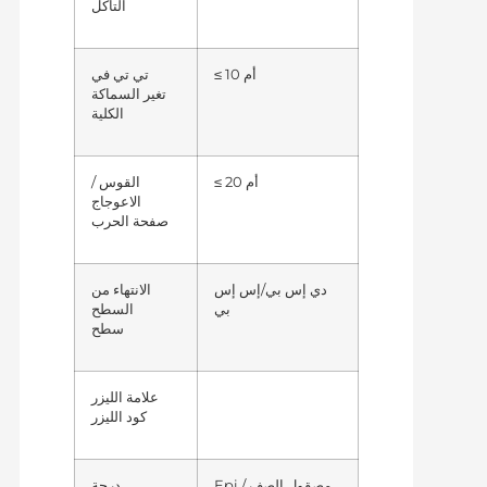
التآكل
≤ 10 أم
تي تي في
تغير السماكة
الكلية
≤ 20 أم
القوس /
الاعوجاج
صفحة الحرب
دي إس بي/إس إس
الانتهاء من
بي
السطح
سطح
علامة الليزر
كود الليزر
Epi مصقول الصف /
درجة