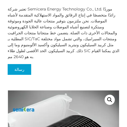
تعتبر شركة Semicera Energy Technology Co., Ltd. موردًا
رائدًا متخصصًا في إنتاج الرقائق والمواد الاستهلاكية المتقدمة لأشباه
الموصلات. نحن ملتزمون بتوفير منتجات عالية الجودة وموثوقة
ومبتكرة لتصنيع أشباه الموصلات وصناعة الخلايا الكهروضوئية
والمجالات الأخرى ذات الصلة. يتضمن خط منتجاتنا منتجات الجرافيت
المطلية بـ SiC/TaC ومنتجات السيراميك، والتي تشمل مواد مختلفة
مثل كربيد السيليكون ونيتريد السيليكون وأكسيد الألومنيوم وما إلى
ذلك. كربيد السيليكون. الحد الأقصى لطول طلاء SiC الذي يمكننا القيام
به هو 2640 مم.
رسالة