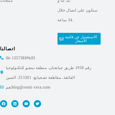
بك لنا و
منتجات
سنكون على اتصال خلال
24 ساعة.
الاستفسار عن قائمة
الأسعار
اتصالنا
86-13373889683
رقم 1958 طريق جيانغنان، منطقة نينغبو للتكنولوجيا
الفائقة، مقاطعة تشجيانغ، 315201، الصين
نعمblog@semi-cera.com