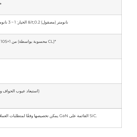
0.5 ~ 1.5 ميكرومتر
الخيار: 1 ~ 3 نانومتر (أرضية ناعمة)؛ &lt;0.2 نانومتر (مصقول)
من 1×105 إلى 3×106 سم-2 (محسوبة بواسطة CL)*
&gt; 90% (استبعاد عيوب الحواف والكلي)
يمكن تخصيصها وفقًا لمتطلبات العملاء، وبنية مختلفة من السيليكون، والياقوت، والصفائح الفوقية GaN القائمة على SiC.