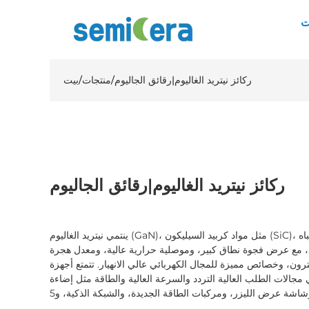
ت
ركائز نيتريد الغاليوم|رقائق الجاليوم
/
منتجات
/
بيت
ركائز نيتريد الغاليوم|رقائق الجاليوم
ينتمي نيتريد الغاليوم (GaN)، مثل مواد كربيد السيليكون (SiC)، إلى الجيل الثالث من مواد أشباه
مع عرض فجوة نطاق كبير، وموصلية حرارية عالية، ومعدل هجرة
ن، وخصائص مميزة للمجال الكهربائي عالي الانهيار. تتمتع أجهزة GaN بمجموعة واسعة
لات الطلب العالية التردد والسرعة العالية والطاقة مثل إضاءة LED الموفرة