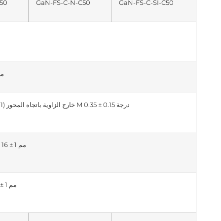
50
GaN-FS-C-N-C50
GaN-FS-C-SI-C50
350 ± 25 ميكرومتر
المستوى C (0001) خارج الزاوية باتجاه المحور M 0.35 ± 0.15 درجة
(1-100) 0 ± 0.5°، 16 ± 1 مم
(11-20) 0 ± 3°، 8 ± 1 مم