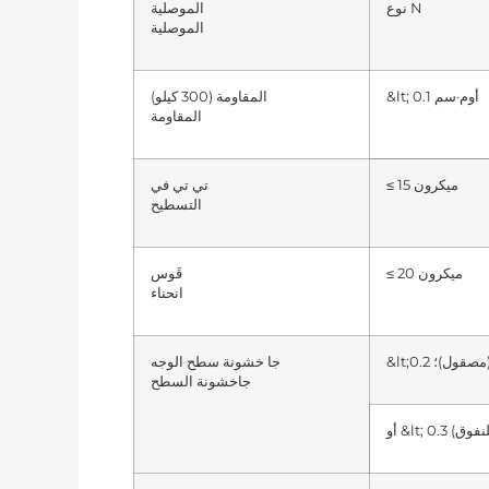
نوع N
الموصلية
الموصلية
&lt; 0.1 أوم·سم
المقاومة (300 كيلو)
المقاومة
≤ 15 ميكرون
تي تي في
التسطيح
≤ 20 ميكرون
قَوس
انحناء
جا خشونة سطح الوجه
جا
خشونة السطح