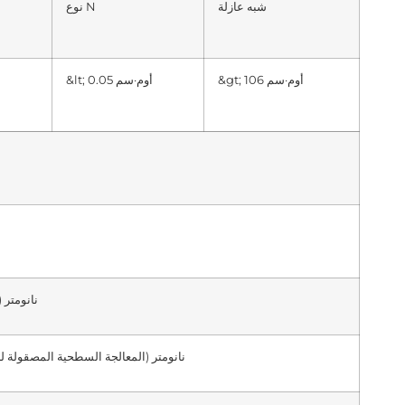
شبه عازلة
نوع N
&gt; 106 أوم·سم
&lt; 0.05 أوم·سم
&lt;0.2 نانومتر (مصقول)؛
أو &lt; 0.3 نانومتر (المعالجة السطحية المصقولة للنفوق)