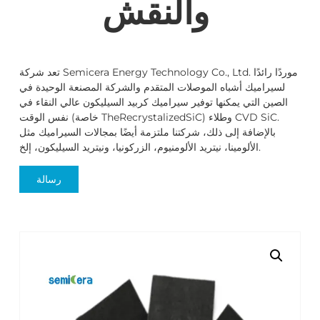
والنقش
تعد شركة Semicera Energy Technology Co., Ltd. موردًا رائدًا
لسيراميك أشباه الموصلات المتقدم والشركة المصنعة الوحيدة في
الصين التي يمكنها توفير سيراميك كربيد السيليكون عالي النقاء في
نفس الوقت (خاصة TheRecrystalizedSiC) وطلاء CVD SiC.
بالإضافة إلى ذلك، شركتنا ملتزمة أيضًا بمجالات السيراميك مثل
الألومينا، نيتريد الألومنيوم، الزركونيا، ونيتريد السيليكون، إلخ.
رسالة