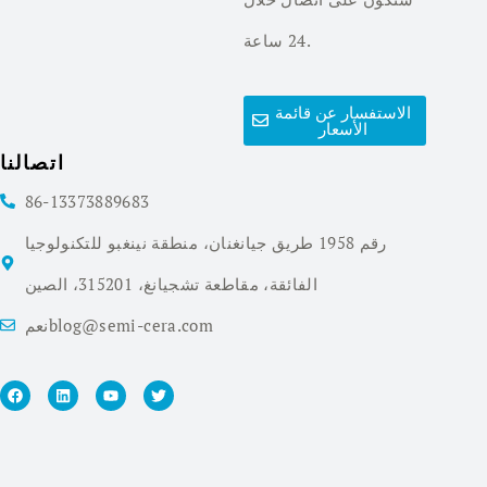
24 ساعة.
الاستفسار عن قائمة
الأسعار
اتصالنا
86-13373889683
رقم 1958 طريق جيانغنان، منطقة نينغبو للتكنولوجيا
الفائقة، مقاطعة تشجيانغ، 315201، الصين
نعمblog@semi-cera.com