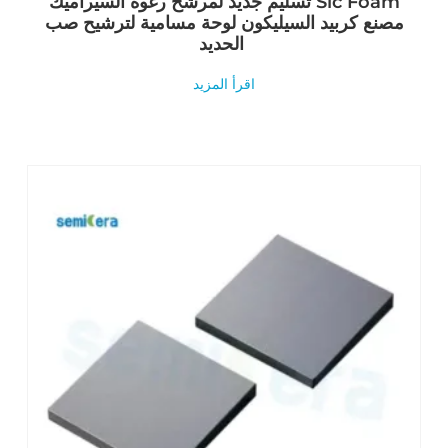
تسليم جديد لمرشح رغوة السيراميك Sic Foam
مصنع كربيد السيليكون لوحة مسامية لترشيح صب
الحديد
اقرأ المزيد