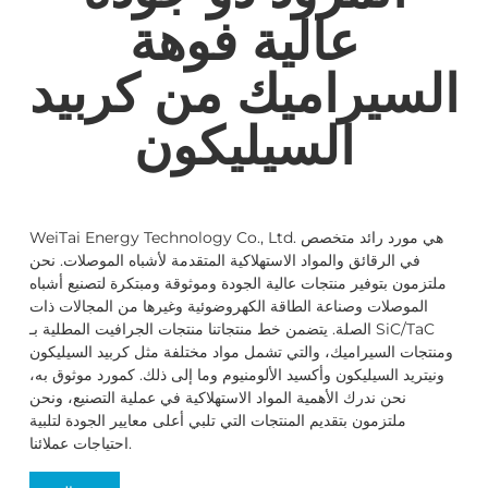
عالية فوهة
السيراميك من كربيد
السيليكون
WeiTai Energy Technology Co., Ltd. هي مورد رائد متخصص
في الرقائق والمواد الاستهلاكية المتقدمة لأشباه الموصلات. نحن
ملتزمون بتوفير منتجات عالية الجودة وموثوقة ومبتكرة لتصنيع أشباه
الموصلات وصناعة الطاقة الكهروضوئية وغيرها من المجالات ذات
الصلة. يتضمن خط منتجاتنا منتجات الجرافيت المطلية بـ SiC/TaC
ومنتجات السيراميك، والتي تشمل مواد مختلفة مثل كربيد السيليكون
ونيتريد السيليكون وأكسيد الألومنيوم وما إلى ذلك. كمورد موثوق به،
نحن ندرك الأهمية المواد الاستهلاكية في عملية التصنيع، ونحن
ملتزمون بتقديم المنتجات التي تلبي أعلى معايير الجودة لتلبية
احتياجات عملائنا.