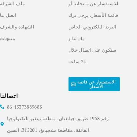
للاستفسار عن منتجاتنا أو
ملف الشركة
قائمة الأسعار، يرجى ترك
اتصل بنا
البريد الإلكتروني الخاص
الشهادة والشرف
بك لنا و
منتجات
سنكون على اتصال خلال
24 ساعة.
الاستفسار عن قائمة
الأسعار
اتصالنا
86-13373889683
رقم 1958 طريق جيانغنان، منطقة نينغبو للتكنولوجيا
الفائقة، مقاطعة تشجيانغ، 315201، الصين