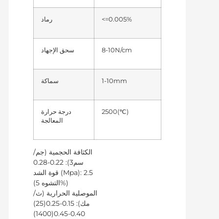
<=0.005%
رماد
8-10N/cm
سحق الإجهاد
1-10mm
سماكة
2500(℃)
درجة حرارة
المعالجة
الكثافة الحجمية (جم/
سم3): 0.22-0.28
قوة الشد (Mpa): 2.5
(التشوه 5%)
الموصلية الحرارية (ث/
مك): 0.15-0.25(25)
0.40-0.45(1400)