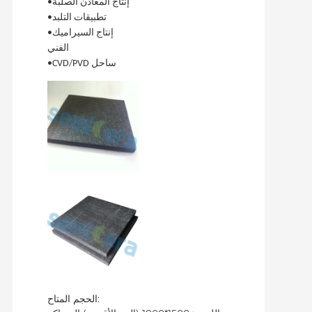
•إنتاج المعادن الصلبة
•تطبيقات التلبد
•إنتاج السيراميك
الفني
•CVD/PVD ساحل
الحجم المتاح: