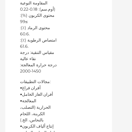
المقاومة النوعية
(أوم.سم): 0.18-0.22
محتوى الكربون (%):
≥99
محتوى الرماد (٪):
.60.6
امتصاص الرطوبة (٪):
.61.6
مقياس التنقية: درجة
نقاء عالية
درجة حرارة المعالجة:
1450-2000
مجالات التطبيقات:
•أفران فراغ
•أفران الغاز الخامل
•المعالجة
(التصلب،
الحرارية
الكربنة، اللحام
بالنحاس، الخ.)
•إنتاج ألياف الكربون