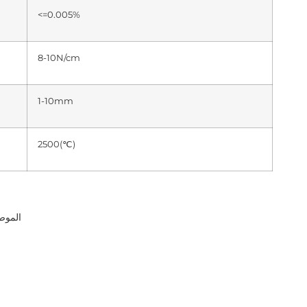
<=0.005%
8-10N/cm
1-10mm
2500(℃)
الموصلية الحرارية (ث/مك): 0.15-0.25(25) 0.40-0.45(1400)