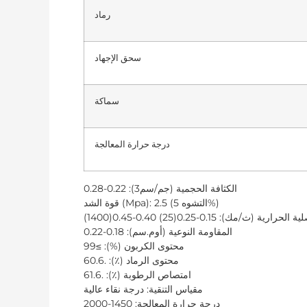
رماد
سحق الإجهاد
سماكة
درجة حرارة المعالجة
الكثافة الحجمية (جم/سم3): 0.22-0.28
قوة الشد (Mpa): 2.5 (التشوه 5%)
المقاومة النوعية (أوم.سم): 0.18-0.22
محتوى الكربون (%): ≥99
محتوى الرماد (٪): .60.6
امتصاص الرطوبة (٪): .61.6
مقياس التنقية: درجة نقاء عالية
درجة حرارة المعالجة: 1450-2000