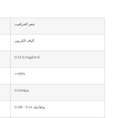
شعر الجرافيت
ألياف الكربون
0.12-0.14g/cm3
>=99%
0.14Mpa
0.08 ~ 0.14 واط/مك