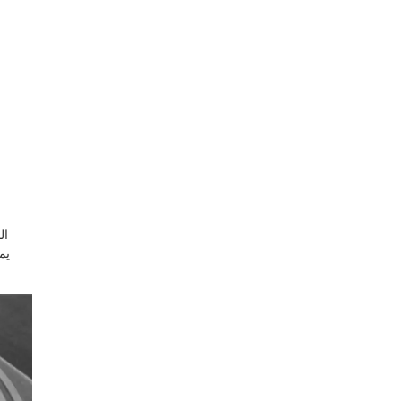
ال
يم