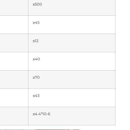
≤500
≥45
≤12
≥40
≥70
≤43
≤4.4*10-6