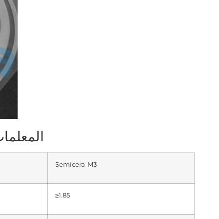
المعلما
Semicera-M3
≥1.85