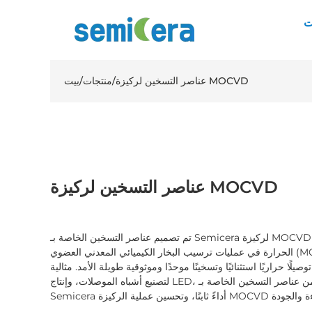
ت
عناصر التسخين لركيزة MOCVD
/
منتجات
/
بيت
عناصر التسخين لركيزة MOCVD
تم تصميم عناصر التسخين الخاصة بـ Semicera لركيزة MOCVD لتوفير تحكم دقيق ومستقر في درجة
الحرارة في عمليات ترسيب البخار الكيميائي المعدني العضوي (MOCVD). مصنوعة من الجرافيت عالي
لًا حراريًا استثنائيًا وتسخينًا موحدًا وموثوقية طويلة الأمد. مثالية
لتصنيع أشباه الموصلات، وإنتاج LED، وتطبيقات المواد المتقدمة، وتضمن عناصر التسخين الخاصة بـ