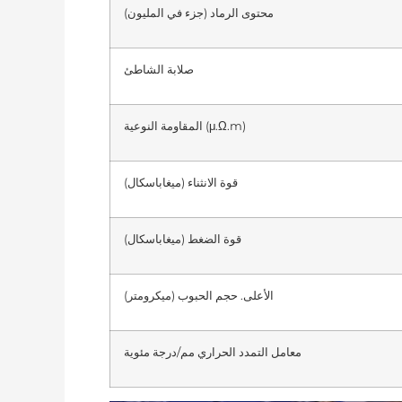
محتوى الرماد (جزء في المليون)
صلابة الشاطئ
المقاومة النوعية (μ.Ω.m)
قوة الانثناء (ميغاباسكال)
قوة الضغط (ميغاباسكال)
الأعلى. حجم الحبوب (ميكرومتر)
معامل التمدد الحراري مم/درجة مئوية