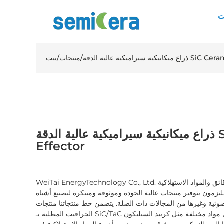
ت
الدقة SiC Ceramic Effector
/
منتجات
/
بيت
ذراع ميكانيكية سيراميكية عالية الدقة SiC Ceramic
Effector
WeiTai EnergyTechnology Co., Ltd. هي مورد رائد متخصص في الرقائق والمواد الاستهلاكية
تزمون بتوفير منتجات عالية الجودة وموثوقة ومبتكرة لتصنيع أشباه
ضوئية وغيرها من المجالات ذات الصلة. يتضمن خط منتجاتنا منتجات
الجرافيت المطلية بـ SiC/TaC ومنتجات السيراميك، والتي تشمل مواد مختلفة مثل كربيد السيليكون