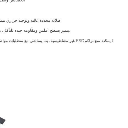
الخصائص والمزا
2. صلابة محددة عالية وتوحيد حراري ممتاز، الاستخدام طويل الأمد ليس من السهل ثني التشوه؛
3. يتميز بسطح أملس ومقاومة جيدة للتآكل، وبالتالي التعامل مع الرقاقة بأمان دون تلوث بالجسيمات.