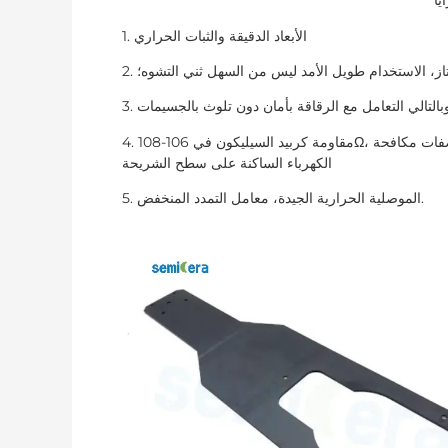
يا
1. الأبعاد الدقيقة والثبات الحراري
4. مقاومة كربيد السيليكون في 106-108Ω، غير مغناطيسية، بما يتماشى مع متطلبات مواصفات مكافحة ESD؛ يمكنه منع تراكم
الكهرباء الساكنة على سطح الشريحة
5. الموصلية الحرارية الجيدة، معامل التمدد المنخفض.