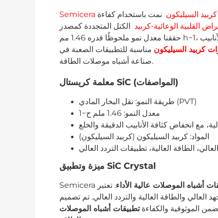
كربيد السيليكون
نمت باستخدام كفاءة
راض القلبية الوعائية-كربيد
الكتل المتجددة كمصدر SiC، لقد
حققنا معدل نمو ملحوظًا قدره 1.46 مم h−1، مما يضمن تكوين بلوري عالي الجودة مع انخفاض كثافة الأنابيب
ات كربيد السيليكون
مناسبة للتطبيقات الصعبة في
صناعة أشباه موصلات الطاقة.
معلمة كريستال SiC (المواصفات)
طريقة النمو: نقل البخار المادي (PVT)
معدل النمو: 1.46 ملم ح−1
ية، مع انخفاض كثافة الأنابيب الدقيقة والخلع
المواد: كربيد السيليكون (كربيد السيليكون)
لعالي، الطاقة العالية، تطبيقات التردد العالي
ميزة وتطبيق SiC Crystal
ات أشباه الموصلات عالية الأداء
. تعتبر
 العالي والطاقة العالية والتردد العالي. تم تصميم
 يضمن الموثوقية والكفاءة
تطبيقات أشباه الموصلات