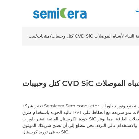
ت
/
منتجات
/
بيت
ة النقاء لأشباه الموصلات
تعتبر شركة Semicera Semiconductor إحدى الشركات الرائدة في مجال تصنيع وتوريد بلورات SiC
عالية الجودة باستخدام طرق PVT المتقدمة. يضمن نهجنا المبتكر معدلات نمو سريعة مع الحفاظ على
جودة الكريستال الفائقة. تعتبر بلورات SiC الخاصة بنا مثالية لتطبيقات أشباه موصلات الطاقة، مما يوفر
الية والاستخدام عالي التردد. نحن نتطلع إلى أن نصبح شريكك الموثوق
به في توريد كريستال SiC.