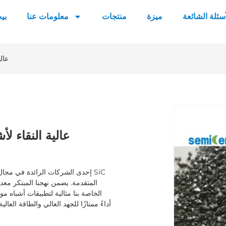
أسئلة الشائعة
ميزة
منتجات
معلومات عنا
بي
كتل وحبيبات CVD SiC عالية النقاء لأشباه الموصلات
كتل وحبيبات CVD SiC عالي
أداءً ممتازًا للجهد العالي والطاقة الع