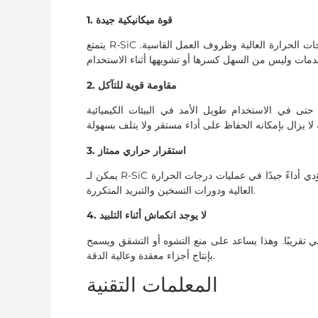
1. قوة ميكانيكية جيدة
يتمتع R-SiC بقوة وصلابة عالية، ويمكنه الحفاظ على أداء مستقر حتى في ظل درجات الحرارة العالية وظروف العمل القاسية.
2. مقاومة قوية للتآكل
حتى في الاستخدام طويل الأمد في البيئات الكيميائية
3. استقرار حراري ممتاز
يمكن لـ R-SiC أن يتحمل التغيرات السريعة في درجات الحرارة دون أن يتشقق. إنه يؤدي أداءً جيدًا في عمليات درجات الحرارة
العالية ودورات التسخين والتبريد المتكررة.
4. لا يوجد انكماش أثناء التلبيد
خلي تقريبًا. وهذا يساعد على منع التشوه أو التشقق ويسمح
بإنتاج أجزاء معقدة وعالية الدقة.
المعلمات التقنية