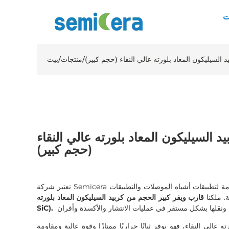
ت
 السيليكون المعاد بلورته عالي النقاء (حجم كبير)
/
منتجات
/
بيت
 السيليكون المعاد بلورته عالي النقاء
(حجم كبير)
تعتبر شركة Semicera موردًا محترفًا للمكونات الخزفية المتقدمة لتطبيقات أشباه الموصلات والتطبيقات
ة. ملكنا
قارب ويفر كبير الحجم من كربيد السيليكون المعاد بلورته (R-
SiC).
عالي النقاء، فهو يوفر ثباتًا حراريًا ممتازًا وقوة عالية ومقاومة