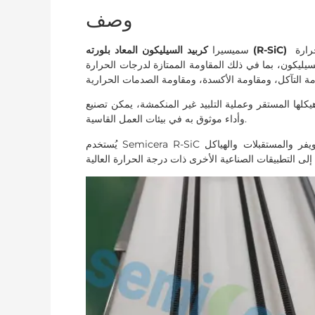
وصف
هي مادة خزفية عالية الأداء تم تشكيلها من خلال معالجة درجات الحرارة
كربيد السيليكون المعاد بلورته (R-SiC)
سميسيرا
السيليكون، بما في ذلك المقاومة الممتازة لدرجات الحرارة
لمستقر وعملية التلبيد غير المنكمشة، يمكن تصنيع R-SiC إلى مكونات معقدة وعالية الدقة مع عمر خدمة طويل
وأداء موثوق به في بيئات العمل القاسية.
يُستخدم Semicera R-SiC على نطاق واسع في أجزاء أفران أشباه الموصلات مثل قوارب الويفر والمستقبلات والهياكل