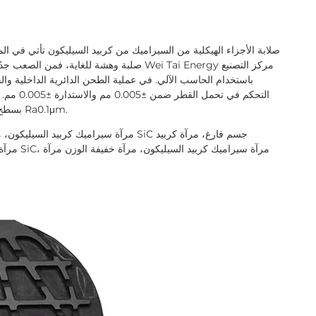
صلبة وهشة للغاية، فمن الصعب جدًا معالجة الأجز
باستخدام الحاسب الآلي. في عملية الطحن الدائرية الداخلية والخ
التحكم في
بسطح أملس، بدون نتوءات، بدون مسامية، بدون صدع، خشونة Ra0.1μm.