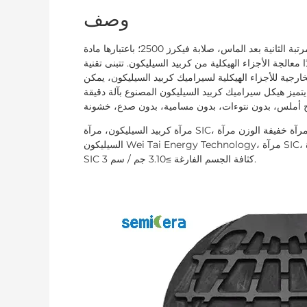
وصف
صلابة الأجزاء الهيكلية من السيراميك من كربيد السيليكون تأتي في المرتبة الثانية بعد الماس، صلابة فيكرز 2500؛ باعتبارها مادة
اء الهيكلية من كربيد السيليكون. تتبنى تقنية Wei Tai Energy مركز التصنيع
ارجية للأجزاء الهيكلية لسيراميك كربيد السيليكون، يمكن
 تحمل القطر ضمن ±0.005 مم والاستدارة ±0.005 مم. يتميز هيكل سيراميك كربيد السيليكون المصنوع بآلة دقيقة
مرآة كربيد السيليكون، مرآة SIC، مرآة سيراميك كربيد السيليكون، مرآة خفيفة الوزن مرآة SiC جسم فارغ، مرآة كربيد
السيليكون Wei Tai Energy Technology، مرآة SIC، مرآة SiC، مرآة سيراميك كربيد السيليكون، مرآة خفيفة الوزن مرآة
SIC كثافة الجسم الفارغة ≥3.10 جم / سم 3.