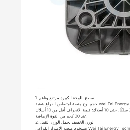
1. سطح اللوحة الكبيرة مرتفع وناعم
حجم لوح منصة امتصاص الفراغ بتقنية Wei Tai Energy يصل إلى 1950*3950 مم (يمكن ربط ما هو أبعد من هذا الحجم). لديه
التسطيح والانحراف، يتم التحكم في التسطيح بشكل عام من خلال 25 سلكًا، حتى 10 أسلاك؛ قيمة الانحراف أقل من 10 أسلاك
عند 30 كجم من القوة الإضافية.
2. الوزن الخفيف يحمل الوزن الثقيل
تستخدم منصة الامتزاز الفراغي Wei Tai Energy Technology هيكل قرص العسل من الألومنيوم المتميز، وكلها تستخدم