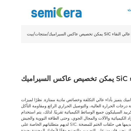
ت
عاكس السيراميك SiC عالي النقاء
/
منتجات
/
بيت
ميك يتميز بأداء عالي التكلفة وخصائص مادية ممتازة. نظرًا لميزات
ة درجات الحرارة العالية، والتوصيل الحراري الرائع ومقاومة التآكل
 السيليكون جميع الوسائط الكيميائية تقريبًا. لذلك، يتم استخدام SiC على
 الكيميائية والآلات والمجال الجوي، وحتى الطاقة النووية والجيش
لديهم متطلباتهم الخاصة على SIC. بعض التطبيقات العادية التي يمكننا تقديمها هي حلقات الختم للمضخة
ك. نحن قادرون على التصميم والتصنيع وفقًا لأبعادك المحددة بجودة