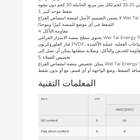
3. شفط موحد كبير
لا يضمن التصميم الأمثل لمنصة امتصاص الفراغ Wei Tai Energy Technology عدم تأثر أداء المنصة فحسب، بل يجعل أيضًا
الشفط في أي موضع للمنصة كبيرًا وموحدًا.
4. مقاومة التآكل
يحتوي سطح منصة الامتزاز الفراغي Wei Tai Energy Technology على مجموعة متنوعة من عمليات المعالجة، بما في ذلك
غبار الفلوروكربون PVDF، والأكسدة الإيجابية والأكسدة الصلبة، والتي يتم اختيارها وفقًا للاحتياجات الفعلية. عملية الأكسدة
5. تخصيص العملاء
يمكن تخصيص منصة امتصاص الفراغ Wei Tai Energy Technology وفقًا لمتطلبات العملاء، سواء كان حجم المنصة، الفتحة
المعلمات التقنية