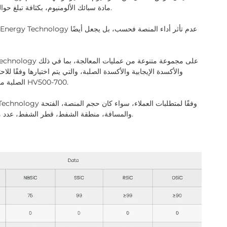
مادة سبائك الألومنيوم، بكثافة تبلغ حوالي 25-35 كجم لكل متر مربع. الحاملة 30 كجم دون تشوه.
الصلبة مقاومة للخدش والتآكل، وصلابة سطحها يمكن أن تصل إلى HV500-700.
والمسافة، منطقة الشفط، قطر الشفط، عدد منافذ الشفط، وضع الواجهة أو أي قسم، مع أو بدون شفط.