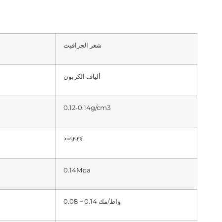
شعر الجرافيت
ألياف الكربون
0.12-0.14g/cm3
>=99%
0.14Mpa
0.08 ~ 0.14 واط/مك