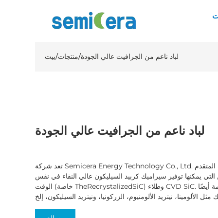
ت
لباد ناعم من الجرافيت عالي الجودة
/
منتجات
/
بيت
لباد ناعم من الجرافيت عالي الجودة
تعد شركة Semicera Energy Technology Co., Ltd. موردًا رائدًا لسيراميك أشباه الموصلات المتقدم
لتي يمكنها توفير سيراميك كربيد السيليكون عالي النقاء في نفس
الوقت (خاصة TheRecrystalizedSiC) وطلاء CVD SiC. بالإضافة إلى ذلك، شركتنا ملتزمة أيضًا