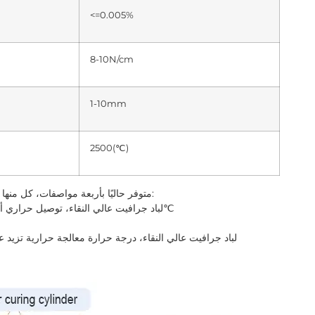
<=0.005%
8-10N/cm
1-10mm
2500(℃)
متوفر حاليًا بأربعة مواصفات، كل منها متوفر على شكل لفات وأجزاء وأنابيب لباد ملفوفة مسبقًا:
SCSF: لباد جرافيت عالي النقاء، توصيل حراري أفضل، درجة حرارة معالجة حرارية تزيد عن 1900℃
SCSF-v: لباد جرافيت عالي النقاء، درجة حرارة معالجة حرارية تزيد عن 2650 درجة مئوية، موصلية حرارية منخفضة